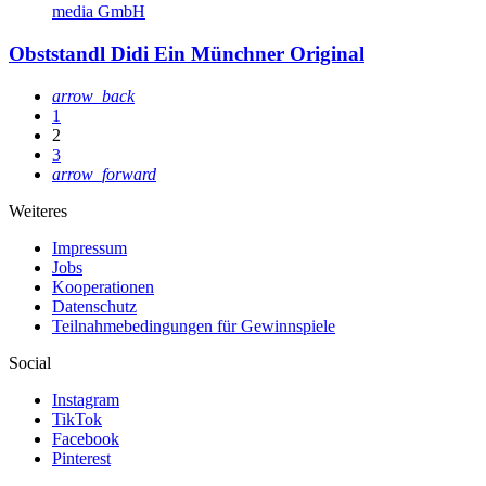
Obststandl Didi
Ein Münchner Original
arrow_back
1
2
3
arrow_forward
Weiteres
Impressum
Jobs
Kooperationen
Datenschutz
Teilnahmebedingungen für Gewinnspiele
Social
Instagram
TikTok
Facebook
Pinterest