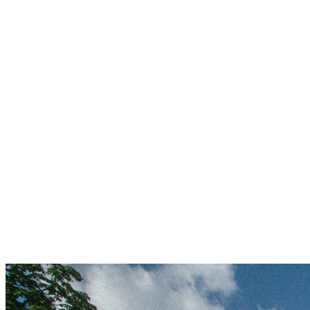
Giesing
Glockenbachviertel
Laim
Lehel
Ludwigsvorstadt-Isarvorstadt
Maxvorstadt
Milbertshofen
Neuhausen-Nymphenburg
Pasing
Perlach
Schwabing
Schwanthalerhöhe/ Westend
Sendling
Thalkirchen
Impressum
Jobs
Kooperationen
Datenschutz
Teilnahmebedingungen für Gewinnspiele