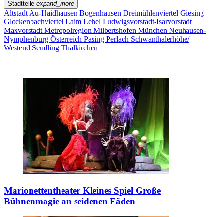
Stadtteile
expand_more
Altstadt
Au-Haidhausen
Bogenhausen
Dreimühlenviertel
Giesing
Glockenbachviertel
Laim
Lehel
Ludwigsvorstadt-Isarvorstadt
Maxvorstadt
Metropolregion
Milbertshofen
München
Neuhausen-
Nymphenburg
Österreich
Pasing
Perlach
Schwanthalerhöhe/
Westend
Sendling
Thalkirchen
Marionettentheater Kleines Spiel
Große
Bühnenmagie an seidenen Fäden