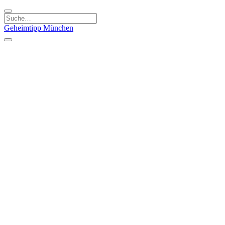
Geheimtipp
München
Kategorien
Essen & Trinken
Kunst & Kultur
Läden & Produkte
Natur & Ausflüge
Sport & Spaß
Kinder & Familie
Stadt & Leute
Specials
Geheimtipp Guide
Geheimtipp Gutschein
Stadtteile
München
Metropolregion
Altstadt
Au-Haidhausen
Bogenhausen
Dreimühlenviertel