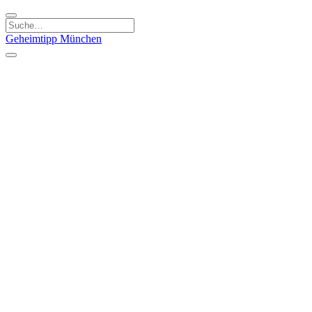
Geheimtipp
München
Kategorien
Essen & Trinken
Kunst & Kultur
Läden & Produkte
Natur & Ausflüge
Sport & Spaß
Kinder & Familie
Stadt & Leute
Specials
Geheimtipp Guide
Geheimtipp Gutschein
Stadtteile
München
Metropolregion
Altstadt
Au-Haidhausen
Bogenhausen
Dreimühlenviertel