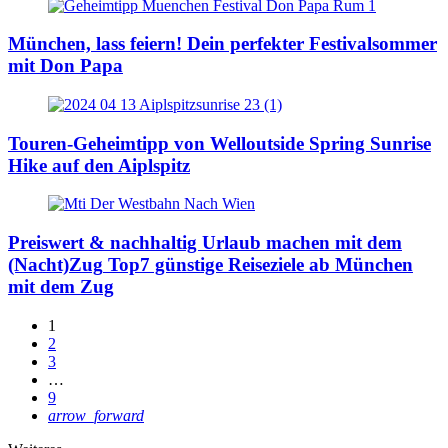
München, lass feiern!
Dein perfekter Festivalsommer
mit Don Papa
Touren-Geheimtipp von Welloutside
Spring Sunrise
Hike auf den Aiplspitz
Preiswert & nachhaltig Urlaub machen mit dem
(Nacht)Zug
Top7 günstige Reiseziele ab München
mit dem Zug
1
2
3
…
9
arrow_forward