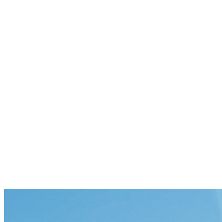
Giesing
Glockenbachviertel
Laim
Lehel
Ludwigsvorstadt-Isarvorstadt
Maxvorstadt
Milbertshofen
Neuhausen-Nymphenburg
Pasing
Perlach
Schwabing
Schwanthalerhöhe/ Westend
Sendling
Thalkirchen
Impressum
Jobs
Kooperationen
Datenschutz
Teilnahmebedingungen für Gewinnspiele