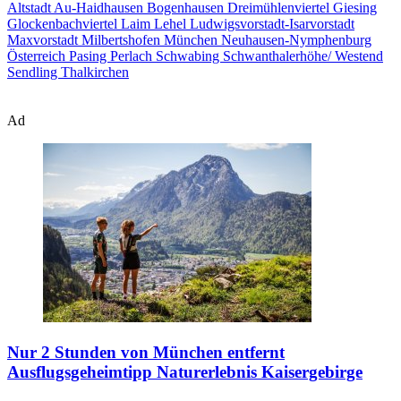
Altstadt
Au-Haidhausen
Bogenhausen
Dreimühlenviertel
Giesing
Glockenbachviertel
Laim
Lehel
Ludwigsvorstadt-Isarvorstadt
Maxvorstadt
Milbertshofen
München
Neuhausen-Nymphenburg
Österreich
Pasing
Perlach
Schwabing
Schwanthalerhöhe/ Westend
Sendling
Thalkirchen
Ad
Nur 2 Stunden von München entfernt
Ausflugsgeheimtipp Naturerlebnis Kaisergebirge