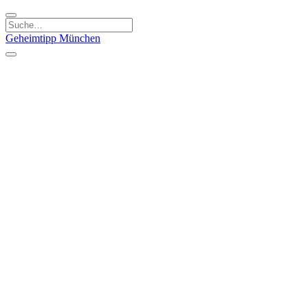
Geheimtipp
München
Kategorien
Essen & Trinken
Kunst & Kultur
Läden & Produkte
Natur & Ausflüge
Sport & Spaß
Kinder & Familie
Stadt & Leute
Specials
Geheimtipp Guide
Geheimtipp Gutschein
Stadtteile
München
Metropolregion
Altstadt
Au-Haidhausen
Bogenhausen
Dreimühlenviertel