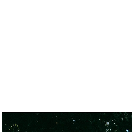
Giesing
Glockenbachviertel
Laim
Lehel
Ludwigsvorstadt-Isarvorstadt
Maxvorstadt
Milbertshofen
Neuhausen-Nymphenburg
Pasing
Perlach
Schwabing
Schwanthalerhöhe/ Westend
Sendling
Thalkirchen
Impressum
Jobs
Kooperationen
Datenschutz
Teilnahmebedingungen für Gewinnspiele