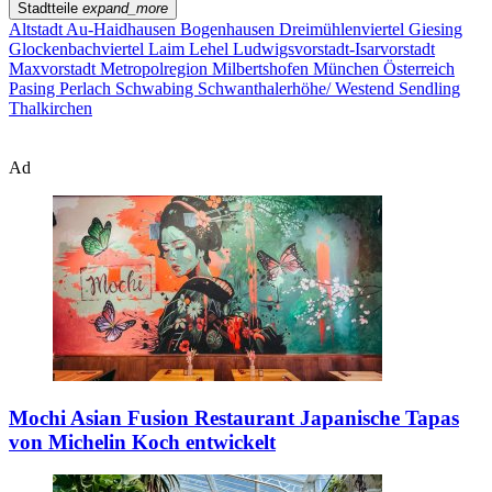
Stadtteile
expand_more
Altstadt
Au-Haidhausen
Bogenhausen
Dreimühlenviertel
Giesing
Glockenbachviertel
Laim
Lehel
Ludwigsvorstadt-Isarvorstadt
Maxvorstadt
Metropolregion
Milbertshofen
München
Österreich
Pasing
Perlach
Schwabing
Schwanthalerhöhe/ Westend
Sendling
Thalkirchen
Ad
Mochi Asian Fusion Restaurant
Japanische Tapas
von Michelin Koch entwickelt