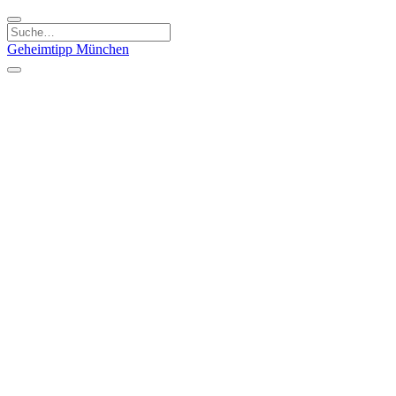
Geheimtipp
München
Kategorien
Essen & Trinken
Kunst & Kultur
Läden & Produkte
Natur & Ausflüge
Sport & Spaß
Kinder & Familie
Stadt & Leute
Specials
Geheimtipp Guide
Geheimtipp Gutschein
Stadtteile
München
Metropolregion
Altstadt
Au-Haidhausen
Bogenhausen
Dreimühlenviertel