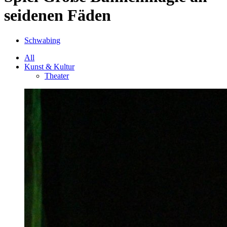
seidenen Fäden
Schwabing
All
Kunst & Kultur
Theater