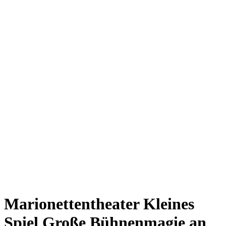
Giesing
Glockenbachviertel
Laim
Lehel
Ludwigsvorstadt-Isarvorstadt
Maxvorstadt
Milbertshofen
Neuhausen-Nymphenburg
Pasing
Perlach
Schwabing
Schwanthalerhöhe/ Westend
Sendling
Thalkirchen
Impressum
Jobs
Kooperationen
Datenschutz
Teilnahmebedingungen für Gewinnspiele
Marionettentheater Kleines
Spiel
Große Bühnenmagie an