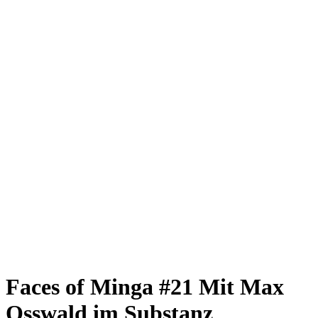
Giesing
Glockenbachviertel
Laim
Lehel
Ludwigsvorstadt-Isarvorstadt
Maxvorstadt
Milbertshofen
Neuhausen-Nymphenburg
Pasing
Perlach
Schwabing
Schwanthalerhöhe/ Westend
Sendling
Thalkirchen
Impressum
Jobs
Kooperationen
Datenschutz
Teilnahmebedingungen für Gewinnspiele
Faces of Minga #21
Mit Max
Osswald im Substanz