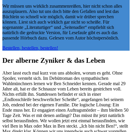
Wir müssen uns wirklich zusammenreißen, hier nicht schon alles
auszuplauern. Also tut uns doch bitte den Gefallen und lest das
Büchlein so schnell wie möglich, damit wir drüber sprechen
können. Liest sich auch wirklich gar nicht so scheiße. Für
sogenannte „Literaturtiger“ und „Seitenadler“ empfiehlt sich
natürlich die gedruckte Version, für Lesefaule gibt es auch das
passende Hörbuch dazu. Gelesen vom Autor höchstpersönlich.
Bestellen, bestellen, bestellen!
Der alberne Zyniker & das Leben
Aber lasst euch mal kurz von uns abholen, worum es geht. Ohne
Spoiler, versteht sich. Im Debütroman des sympathischen
Wahlmünchners lernen wir Ben Schneider kennen. Gerade mal 29
Jahre alt, hat er die Schnauze vom Leben bereits gestrichen voll.
Nichts erfüllt ihn. Stattdessen befindet er sich in einer
„Endlosschleife beschwerlicher Scheiße“, angefangen bei seinem
Job, endend bei der eigenen Familie. Die logische Lösung: Ein
Ende muss her. Er engagiert einen Auftragsmörder – ihm bleiben 50
Tage Zeit. Was er mit denen anfängt? Das müsst ihr jetzt natürlich
selbst herausfinden. Wir wollen jetzt erst einmal herausfinden, wie
viel Ben in Max oder Max in Ben steckt. „Ich bin nicht Ben!“, stellt
Max direkt klar. Können wir uns irgendwie auch schwer vorstellen,