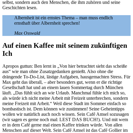
selbst, sondern auch den Menschen, die ihm zuhören und seine
Geschichten lesen.
Albernheit ist ein ernstes Thema – man muss endlich
ernsthaft über Albernheit sprechen!
Max Osswald
Auf einen Kaffee mit seinem zukünftigen
Ich
Apropos guttun: Ben lernt in „Von hier betrachtet sieht das scheiße
aus“ wie man ohne Zusatzgedanken genießt. Also ohne die
drängende To-Do-List, lästige Aufgaben, hausgemachten Stress. Für
Max geht das überall, – aber besonders gut, wenn er die richtige
Gesellschaft hat und an einem lauen Sommertag durch München
läuft. „Das fühlt sich an wie Urlaub. Manchmal fühle ich mich so,
als würde ich nicht meine Arbeit mit Freizeit unterbrechen, sondern
meine Freizeit mit Arbeit.“ Weil diese Stadt im Sommer einfach so
bombastisch ist. Dem können wir zustimmen! Seine Geheimtipps
wollen wir natürlich auch noch wissen. Sein Café Amsel sozusagen
(wir sagen es gerne noch mal: LEST DAS BUCH!). Und mit wem
er in dem Café gerne mal einen Kaffee trinken würde. Von allen
Menschen auf dieser Welt. Sein Café Amsel ist das Café Gollier im