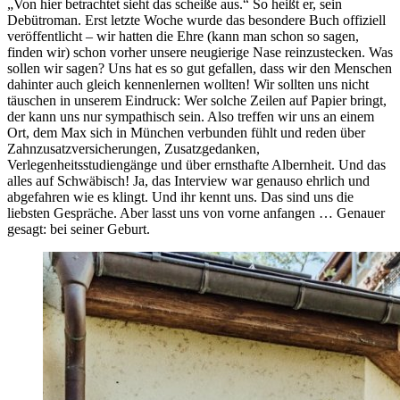
„Von hier betrachtet sieht das scheiße aus.“ So heißt er, sein
Debütroman. Erst letzte Woche wurde das besondere Buch offiziell
veröffentlicht – wir hatten die Ehre (kann man schon so sagen,
finden wir) schon vorher unsere neugierige Nase reinzustecken. Was
sollen wir sagen? Uns hat es so gut gefallen, dass wir den Menschen
dahinter auch gleich kennenlernen wollten! Wir sollten uns nicht
täuschen in unserem Eindruck: Wer solche Zeilen auf Papier bringt,
der kann uns nur sympathisch sein. Also treffen wir uns an einem
Ort, dem Max sich in München verbunden fühlt und reden über
Zahnzusatzversicherungen, Zusatzgedanken,
Verlegenheitsstudiengänge und über ernsthafte Albernheit. Und das
alles auf Schwäbisch! Ja, das Interview war genauso ehrlich und
abgefahren wie es klingt. Und ihr kennt uns. Das sind uns die
liebsten Gespräche. Aber lasst uns von vorne anfangen … Genauer
gesagt: bei seiner Geburt.