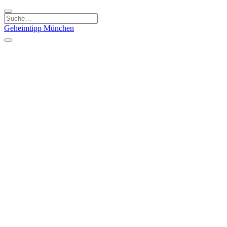
Geheimtipp
München
Kategorien
Essen & Trinken
Kunst & Kultur
Läden & Produkte
Natur & Ausflüge
Sport & Spaß
Kinder & Familie
Stadt & Leute
Specials
Geheimtipp Guide
Geheimtipp Gutschein
Stadtteile
München
Metropolregion
Altstadt
Au-Haidhausen
Bogenhausen
Dreimühlenviertel