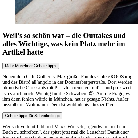
Weil’s so schön war – die Outtakes und
alles Wichtige, was kein Platz mehr im
Artikel hatte
Mehr Münchner Geheimtipps
Neben dem Café Gollier ist Max großer Fan des Café gROOSartig
und des Bistró all’angolo in der Donnersbergerstraße. Dort werden
himmlische Croissants mit Pistaziencreme geimpft – und preiswert
ist es auch noch. Wichtig für die Schwaben. 😉 Auf die Frage, was
ihm denn fehlen würde in München, hat er gesagt: Nichts. Außer
bezahlbarer Wohnraum. Dem ist wohl nichts hinzuzufügen…
Geheimtipps für Schreiberlinge
Wer sich vertraut fühlt mit Max’s Wunsch „irgendwann mal ein
Buch zu schreiben“, der spitzt jetzt mal die Lauscher! Damit euer
Buch nicht verstaubt in einer Schublade landet, muss es natürlich