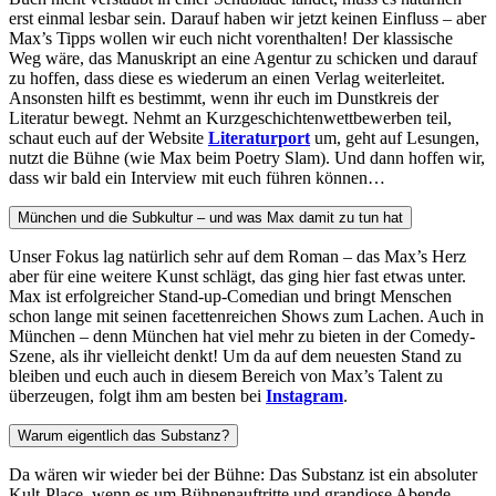
erst einmal lesbar sein. Darauf haben wir jetzt keinen Einfluss – aber
Max’s Tipps wollen wir euch nicht vorenthalten! Der klassische
Weg wäre, das Manuskript an eine Agentur zu schicken und darauf
zu hoffen, dass diese es wiederum an einen Verlag weiterleitet.
Ansonsten hilft es bestimmt, wenn ihr euch im Dunstkreis der
Literatur bewegt. Nehmt an Kurzgeschichtenwettbewerben teil,
schaut euch auf der Website
Literaturport
um, geht auf Lesungen,
nutzt die Bühne (wie Max beim Poetry Slam). Und dann hoffen wir,
dass wir bald ein Interview mit euch führen können…
München und die Subkultur – und was Max damit zu tun hat
Unser Fokus lag natürlich sehr auf dem Roman – das Max’s Herz
aber für eine weitere Kunst schlägt, das ging hier fast etwas unter.
Max ist erfolgreicher Stand-up-Comedian und bringt Menschen
schon lange mit seinen facettenreichen Shows zum Lachen. Auch in
München – denn München hat viel mehr zu bieten in der Comedy-
Szene, als ihr vielleicht denkt! Um da auf dem neuesten Stand zu
bleiben und euch auch in diesem Bereich von Max’s Talent zu
überzeugen, folgt ihm am besten bei
Instagram
.
Warum eigentlich das Substanz?
Da wären wir wieder bei der Bühne: Das Substanz ist ein absoluter
Kult-Place, wenn es um Bühnenauftritte und grandiose Abende