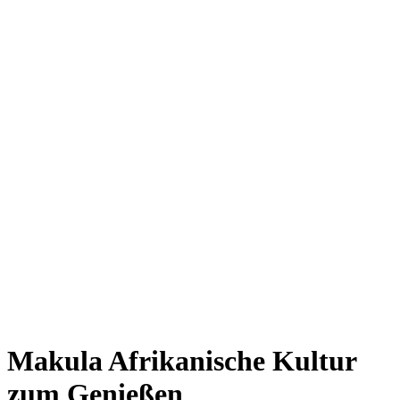
Giesing
Glockenbachviertel
Laim
Lehel
Ludwigsvorstadt-Isarvorstadt
Maxvorstadt
Milbertshofen
Neuhausen-Nymphenburg
Pasing
Perlach
Schwabing
Schwanthalerhöhe/ Westend
Sendling
Thalkirchen
Impressum
Jobs
Kooperationen
Datenschutz
Teilnahmebedingungen für Gewinnspiele
Makula
Afrikanische Kultur
zum Genießen