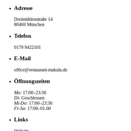
Adresse
Dreimühlenstraße 14
80469 München
Telefon
0179 9422101
E-Mail
office@restaurant-makula.de
Öffnungszeiten
Mo:
17:00–23:30
Di:
Geschlossen
Mi-Do:
17:00–23:30
Fr-Sa:
17:00–01.00
Links
Website