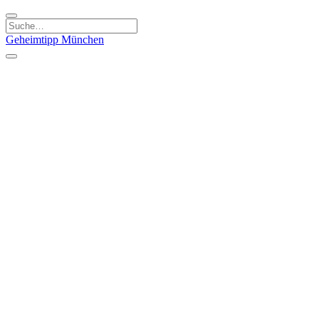
Geheimtipp
München
Kategorien
Essen & Trinken
Kunst & Kultur
Läden & Produkte
Natur & Ausflüge
Sport & Spaß
Kinder & Familie
Stadt & Leute
Specials
Geheimtipp Guide
Geheimtipp Gutschein
Stadtteile
München
Metropolregion
Altstadt
Au-Haidhausen
Bogenhausen
Dreimühlenviertel