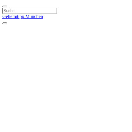
Geheimtipp
München
Kategorien
Essen & Trinken
Kunst & Kultur
Läden & Produkte
Natur & Ausflüge
Sport & Spaß
Kinder & Familie
Stadt & Leute
Specials
Geheimtipp Guide
Geheimtipp Gutschein
Stadtteile
München
Metropolregion
Altstadt
Au-Haidhausen
Bogenhausen
Dreimühlenviertel