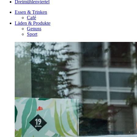
Dreimühlenviertel
Essen & Trinken
Café
Läden & Produkte
Genuss
Sport