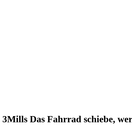
Giesing
Glockenbachviertel
Laim
Lehel
Ludwigsvorstadt-Isarvorstadt
Maxvorstadt
Milbertshofen
Neuhausen-Nymphenburg
Pasing
Perlach
Schwabing
Schwanthalerhöhe/ Westend
Sendling
Thalkirchen
Impressum
Jobs
Kooperationen
Datenschutz
Teilnahmebedingungen für Gewinnspiele
3Mills
Das Fahrrad schiebe, wer