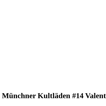
Giesing
Glockenbachviertel
Laim
Lehel
Ludwigsvorstadt-Isarvorstadt
Maxvorstadt
Milbertshofen
Neuhausen-Nymphenburg
Pasing
Perlach
Schwabing
Schwanthalerhöhe/ Westend
Sendling
Thalkirchen
Impressum
Jobs
Kooperationen
Datenschutz
Teilnahmebedingungen für Gewinnspiele
Münchner Kultläden #14
Valent