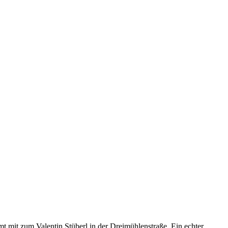
t mit zum Valentin Stüberl in der Dreimühlenstraße. Ein echter