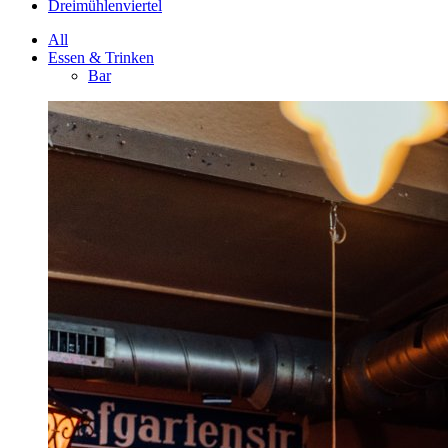
Dreimühlenviertel
All
Essen & Trinken
Bar