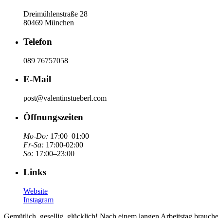
Dreimühlenstraße 28
80469 München
Telefon
089 76757058
E-Mail
post@valentinstueberl.com
Öffnungszeiten
Mo-Do:
17:00–01:00
Fr-Sa:
17:00-02:00
So:
17:00–23:00
Links
Website
Instagram
Gemütlich, gesellig, glücklich! Nach einem langen Arbeitstag brauch