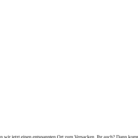
en wir jetzt einen entspannten Ort zum Versacken. Ihr auch? Dann komm