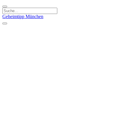
Geheimtipp
München
Kategorien
Essen & Trinken
Kunst & Kultur
Läden & Produkte
Natur & Ausflüge
Sport & Spaß
Kinder & Familie
Stadt & Leute
Specials
Geheimtipp Guide
Geheimtipp Gutschein
Stadtteile
München
Metropolregion
Altstadt
Au-Haidhausen
Bogenhausen
Dreimühlenviertel