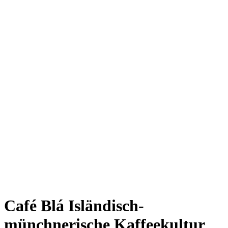
Giesing
Glockenbachviertel
Laim
Lehel
Ludwigsvorstadt-Isarvorstadt
Maxvorstadt
Milbertshofen
Neuhausen-Nymphenburg
Pasing
Perlach
Schwabing
Schwanthalerhöhe/ Westend
Sendling
Thalkirchen
Impressum
Jobs
Kooperationen
Datenschutz
Teilnahmebedingungen für Gewinnspiele
Café Blá
Isländisch-
münchnerische Kaffeekultur