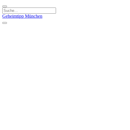
Geheimtipp
München
Kategorien
Essen & Trinken
Kunst & Kultur
Läden & Produkte
Natur & Ausflüge
Sport & Spaß
Kinder & Familie
Stadt & Leute
Specials
Geheimtipp Guide
Geheimtipp Gutschein
Stadtteile
München
Metropolregion
Altstadt
Au-Haidhausen
Bogenhausen
Dreimühlenviertel