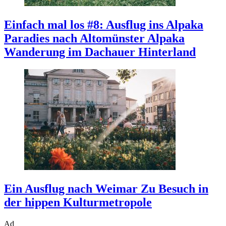
Einfach mal los #8: Ausflug ins Alpaka
Paradies nach Altomünster
Alpaka
Wanderung im Dachauer Hinterland
Ein Ausflug nach Weimar
Zu Besuch in
der hippen Kulturmetropole
Ad