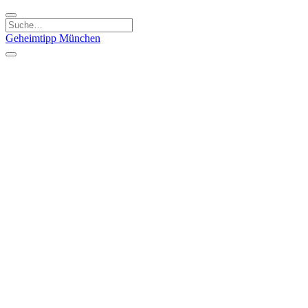
Geheimtipp
München
Kategorien
Essen & Trinken
Kunst & Kultur
Läden & Produkte
Natur & Ausflüge
Sport & Spaß
Kinder & Familie
Stadt & Leute
Specials
Geheimtipp Guide
Geheimtipp Gutschein
Stadtteile
München
Metropolregion
Altstadt
Au-Haidhausen
Bogenhausen
Dreimühlenviertel