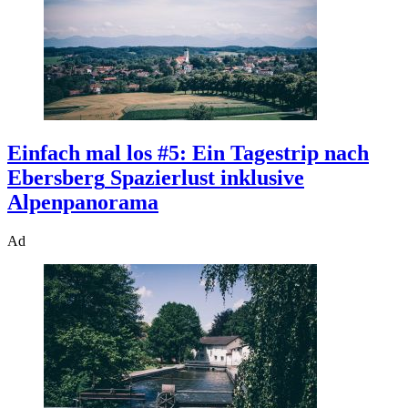
Einfach mal los #5: Ein Tagestrip nach
Ebersberg
Spazierlust inklusive
Alpenpanorama
Ad