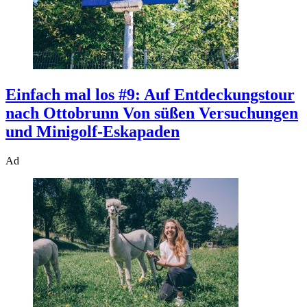
Einfach mal los #9: Auf Entdeckungstour
nach Ottobrunn
Von süßen Versuchungen
und Minigolf-Eskapaden
Ad