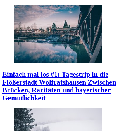
Einfach mal los #1: Tagestrip in die
Flößerstadt Wolfratshausen
Zwischen
Brücken, Raritäten und bayerischer
Gemütlichkeit