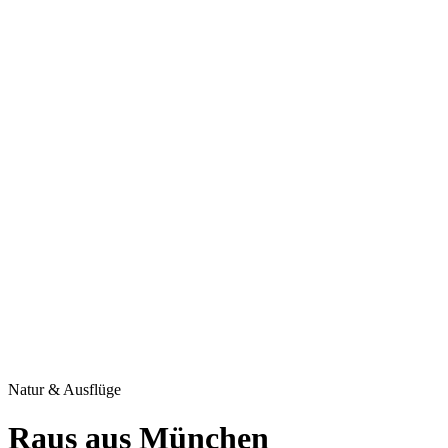
Giesing
Glockenbachviertel
Laim
Lehel
Ludwigsvorstadt-Isarvorstadt
Maxvorstadt
Milbertshofen
Neuhausen-Nymphenburg
Pasing
Perlach
Schwabing
Schwanthalerhöhe/ Westend
Sendling
Thalkirchen
Impressum
Jobs
Kooperationen
Datenschutz
Teilnahmebedingungen für Gewinnspiele
Natur & Ausflüge
Raus aus München