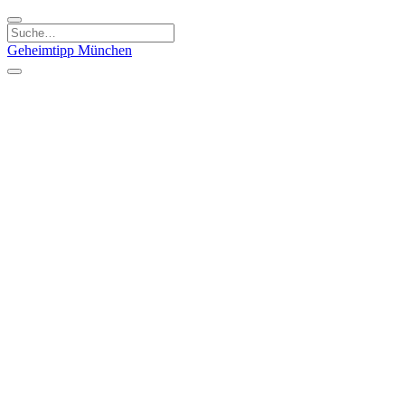
Geheimtipp
München
Kategorien
Essen & Trinken
Kunst & Kultur
Läden & Produkte
Natur & Ausflüge
Sport & Spaß
Kinder & Familie
Stadt & Leute
Specials
Geheimtipp Guide
Geheimtipp Gutschein
Stadtteile
München
Metropolregion
Altstadt
Au-Haidhausen
Bogenhausen
Dreimühlenviertel