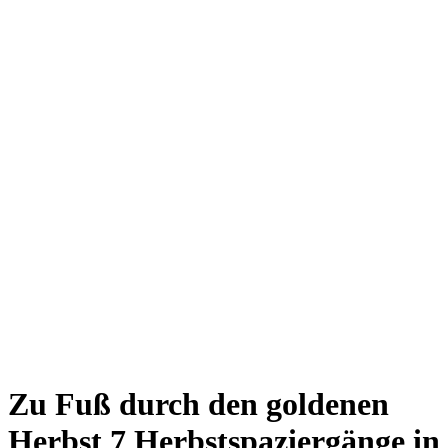
Giesing
Glockenbachviertel
Laim
Lehel
Ludwigsvorstadt-Isarvorstadt
Maxvorstadt
Milbertshofen
Neuhausen-Nymphenburg
Pasing
Perlach
Schwabing
Schwanthalerhöhe/ Westend
Sendling
Thalkirchen
Impressum
Jobs
Kooperationen
Datenschutz
Teilnahmebedingungen für Gewinnspiele
Zu Fuß durch den goldenen
Herbst
7 Herbstspaziergänge in