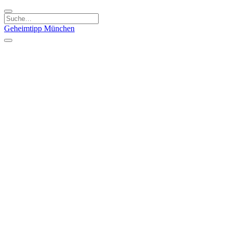
Geheimtipp
München
Kategorien
Essen & Trinken
Kunst & Kultur
Läden & Produkte
Natur & Ausflüge
Sport & Spaß
Kinder & Familie
Stadt & Leute
Specials
Geheimtipp Guide
Geheimtipp Gutschein
Stadtteile
München
Metropolregion
Altstadt
Au-Haidhausen
Bogenhausen
Dreimühlenviertel