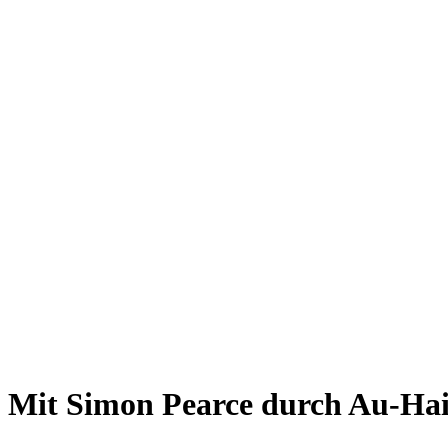
Giesing
Glockenbachviertel
Laim
Lehel
Ludwigsvorstadt-Isarvorstadt
Maxvorstadt
Milbertshofen
Neuhausen-Nymphenburg
Pasing
Perlach
Schwabing
Schwanthalerhöhe/ Westend
Sendling
Thalkirchen
Impressum
Jobs
Kooperationen
Datenschutz
Teilnahmebedingungen für Gewinnspiele
Mit Simon Pearce durch Au-Ha