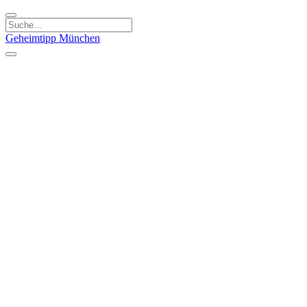
Geheimtipp
München
Kategorien
Essen & Trinken
Kunst & Kultur
Läden & Produkte
Natur & Ausflüge
Sport & Spaß
Kinder & Familie
Stadt & Leute
Specials
Geheimtipp Guide
Geheimtipp Gutschein
Stadtteile
München
Metropolregion
Altstadt
Au-Haidhausen
Bogenhausen
Dreimühlenviertel