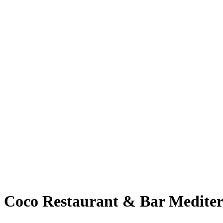
Giesing
Glockenbachviertel
Laim
Lehel
Ludwigsvorstadt-Isarvorstadt
Maxvorstadt
Milbertshofen
Neuhausen-Nymphenburg
Pasing
Perlach
Schwabing
Schwanthalerhöhe/ Westend
Sendling
Thalkirchen
Impressum
Jobs
Kooperationen
Datenschutz
Teilnahmebedingungen für Gewinnspiele
Coco Restaurant & Bar
Mediter