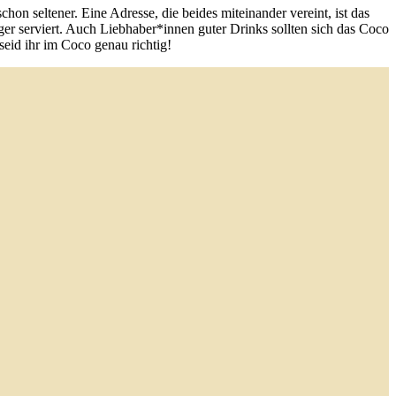
n seltener. Eine Adresse, die beides miteinander vereint, ist das
ger serviert. Auch Liebhaber*innen guter Drinks sollten sich das Coco
seid ihr im Coco genau richtig!