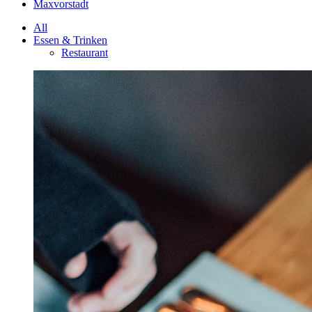
Maxvorstadt
All
Essen & Trinken
Restaurant