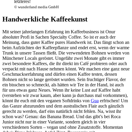
letzteres!
© wunderland media GmbH
Handwerkliche Kaffeekunst
Mit seiner jahrelangen Erfahrung im Kaffeebusiness ist Onur
absoluter Profi in Sachen Specialty Coffee. So ist er auch der
Meinung, dass guter Kaffee pures Handwerk ist. Das fängt schon an
beim Aufzüchten der Kaffeepflanze und endet erst, wenn der warme
Trunk in unsere Tassen fließt. Die verwendeten Bohnen werden von
Münchener Locals geröstet. Ungefähr zwei Monate gibt es immer
zwei besondere Kaffees, die ihr direkt im Café probieren oder auch
verpackt mit nach Hause nehmen könnt. Wir machen eine ganz neue
Geschmackserfahrung und dürfen einen Kaffee testen, dessen
Bohnen nicht so lange geröstet wurden. Sein fruchtiger Flavor, der
ein bisschen so schmeckt, als hätten wir Tee in der Hand, ist auch
für uns etwas ganz Neues. Wenn ihr keine Lust auf Kaffee habt
(verstehen wir zwar kaum, aber kann ja durchaus mal vorkommen),
könnt ihr euch mit den veganen Softdrinks von
Gua
erfrischen! Um
das Ganze abzurunden und dem australischen Flair auch gänzlich
gerecht zu werden, darf eins natürlich nicht fehlen. Na, wisst ihr
schon was? Genau: das Banana Bread. Und das gibt’s bei Roca
Junior nicht nur in einer Variante, sondern gleich in vier
verschiedenen Sorten – vegan und ohne Zusatzstoffe. Momentan