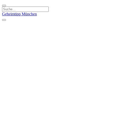
Geheimtipp
München
Kategorien
Essen & Trinken
Kunst & Kultur
Läden & Produkte
Natur & Ausflüge
Sport & Spaß
Kinder & Familie
Stadt & Leute
Specials
Geheimtipp Guide
Geheimtipp Gutschein
Stadtteile
München
Metropolregion
Altstadt
Au-Haidhausen
Bogenhausen
Dreimühlenviertel