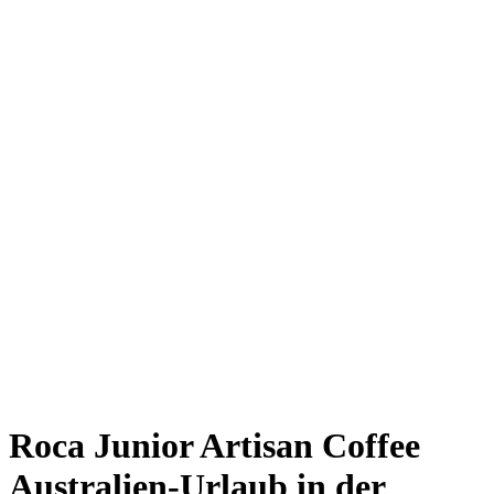
Giesing
Glockenbachviertel
Laim
Lehel
Ludwigsvorstadt-Isarvorstadt
Maxvorstadt
Milbertshofen
Neuhausen-Nymphenburg
Pasing
Perlach
Schwabing
Schwanthalerhöhe/ Westend
Sendling
Thalkirchen
Impressum
Jobs
Kooperationen
Datenschutz
Teilnahmebedingungen für Gewinnspiele
Roca Junior Artisan Coffee
Australien-Urlaub in der