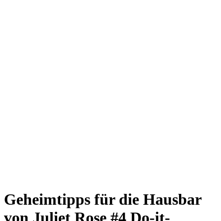
Giesing
Glockenbachviertel
Laim
Lehel
Ludwigsvorstadt-Isarvorstadt
Maxvorstadt
Milbertshofen
Neuhausen-Nymphenburg
Pasing
Perlach
Schwabing
Schwanthalerhöhe/ Westend
Sendling
Thalkirchen
Impressum
Jobs
Kooperationen
Datenschutz
Teilnahmebedingungen für Gewinnspiele
Geheimtipps für die Hausbar
von Juliet Rose #4
Do-it-