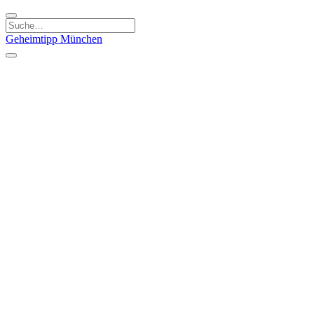
Geheimtipp
München
Kategorien
Essen & Trinken
Kunst & Kultur
Läden & Produkte
Natur & Ausflüge
Sport & Spaß
Kinder & Familie
Stadt & Leute
Specials
Geheimtipp Guide
Geheimtipp Gutschein
Stadtteile
München
Metropolregion
Altstadt
Au-Haidhausen
Bogenhausen
Dreimühlenviertel