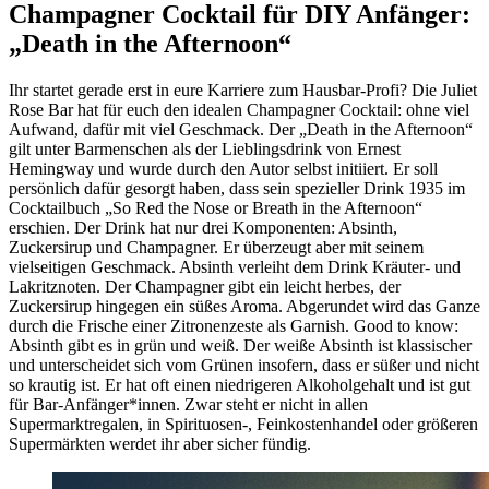
Champagner Cocktail für DIY Anfänger:
„Death in the Afternoon“
Ihr startet gerade erst in eure Karriere zum Hausbar-Profi? Die Juliet
Rose Bar hat für euch den idealen Champagner Cocktail: ohne viel
Aufwand, dafür mit viel Geschmack. Der „Death in the Afternoon“
gilt unter Barmenschen als der Lieblingsdrink von Ernest
Hemingway und wurde durch den Autor selbst initiiert. Er soll
persönlich dafür gesorgt haben, dass sein spezieller Drink 1935 im
Cocktailbuch „So Red the Nose or Breath in the Afternoon“
erschien. Der Drink hat nur drei Komponenten: Absinth,
Zuckersirup und Champagner. Er überzeugt aber mit seinem
vielseitigen Geschmack. Absinth verleiht dem Drink Kräuter- und
Lakritznoten. Der Champagner gibt ein leicht herbes, der
Zuckersirup hingegen ein süßes Aroma. Abgerundet wird das Ganze
durch die Frische einer Zitronenzeste als Garnish. Good to know:
Absinth gibt es in grün und weiß. Der weiße Absinth ist klassischer
und unterscheidet sich vom Grünen insofern, dass er süßer und nicht
so krautig ist. Er hat oft einen niedrigeren Alkoholgehalt und ist gut
für Bar-Anfänger*innen. Zwar steht er nicht in allen
Supermarktregalen, in Spirituosen-, Feinkostenhandel oder größeren
Supermärkten werdet ihr aber sicher fündig.