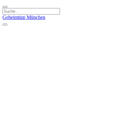
Geheimtipp
München
Kategorien
Essen & Trinken
Kunst & Kultur
Läden & Produkte
Natur & Ausflüge
Sport & Spaß
Kinder & Familie
Stadt & Leute
Specials
Geheimtipp Guide
Geheimtipp Gutschein
Stadtteile
München
Metropolregion
Altstadt
Au-Haidhausen
Bogenhausen
Dreimühlenviertel