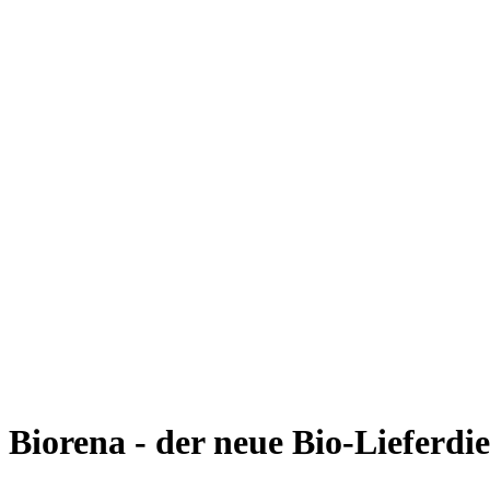
Giesing
Glockenbachviertel
Laim
Lehel
Ludwigsvorstadt-Isarvorstadt
Maxvorstadt
Milbertshofen
Neuhausen-Nymphenburg
Pasing
Perlach
Schwabing
Schwanthalerhöhe/ Westend
Sendling
Thalkirchen
Impressum
Jobs
Kooperationen
Datenschutz
Teilnahmebedingungen für Gewinnspiele
Biorena - der neue Bio-Lieferd