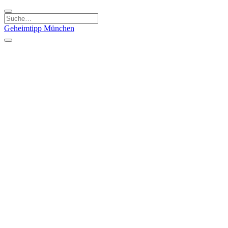
Geheimtipp
München
Kategorien
Essen & Trinken
Kunst & Kultur
Läden & Produkte
Natur & Ausflüge
Sport & Spaß
Kinder & Familie
Stadt & Leute
Specials
Geheimtipp Guide
Geheimtipp Gutschein
Stadtteile
München
Metropolregion
Altstadt
Au-Haidhausen
Bogenhausen
Dreimühlenviertel