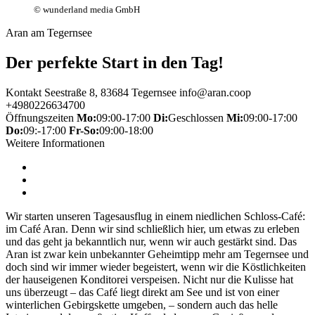
© wunderland media GmbH
Aran am Tegernsee
Der perfekte Start in den Tag!
Kontakt
Seestraße 8, 83684 Tegernsee
info@aran.coop
+4980226634700
Öffnungszeiten
Mo:
09:00-17:00
Di:
Geschlossen
Mi:
09:00-17:00
Do:
09:-17:00
Fr-So:
09:00-18:00
Weitere Informationen
Wir starten unseren Tagesausflug in einem niedlichen Schloss-Café:
im Café Aran. Denn wir sind schließlich hier, um etwas zu erleben
und das geht ja bekanntlich nur, wenn wir auch gestärkt sind. Das
Aran ist zwar kein unbekannter Geheimtipp mehr am Tegernsee und
doch sind wir immer wieder begeistert, wenn wir die Köstlichkeiten
der hauseigenen Konditorei verspeisen. Nicht nur die Kulisse hat
uns überzeugt – das Café liegt direkt am See und ist von einer
winterlichen Gebirgskette umgeben, – sondern auch das helle