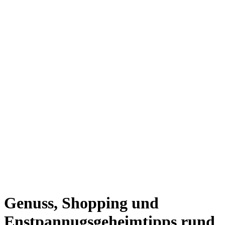
Giesing
Glockenbachviertel
Laim
Lehel
Ludwigsvorstadt-Isarvorstadt
Maxvorstadt
Milbertshofen
Neuhausen-Nymphenburg
Pasing
Perlach
Schwabing
Schwanthalerhöhe/ Westend
Sendling
Thalkirchen
Impressum
Jobs
Kooperationen
Datenschutz
Teilnahmebedingungen für Gewinnspiele
Genuss, Shopping und
Enstpannugsgeheimtipps rund