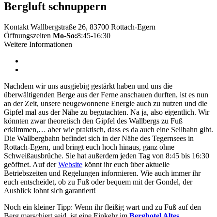
Bergluft schnuppern
Kontakt
Wallbergstraße 26, 83700 Rottach-Egern
Öffnungszeiten
Mo-So:
8:45-16:30
Weitere Informationen
Nachdem wir uns ausgiebig gestärkt haben und uns die
überwältigenden Berge aus der Ferne anschauen durften, ist es nun
an der Zeit, unsere neugewonnene Energie auch zu nutzen und die
Gipfel mal aus der Nähe zu begutachten. Na ja, also eigentlich. Wir
könnten zwar theoretisch den Gipfel des Wallbergs zu Fuß
erklimmen,… aber wie praktisch, dass es da auch eine Seilbahn gibt.
Die Wallbergbahn befindet sich in der Nähe des Tegernsees in
Rottach-Egern, und bringt euch hoch hinaus, ganz ohne
Schweißausbrüche. Sie hat außerdem jeden Tag von 8:45 bis 16:30
geöffnet. Auf der
Website
könnt ihr euch über aktuelle
Betriebszeiten und Regelungen informieren. Wie auch immer ihr
euch entscheidet, ob zu Fuß oder bequem mit der Gondel, der
Ausblick lohnt sich garantiert!
Noch ein kleiner Tipp: Wenn ihr fleißig wart und zu Fuß auf den
Berg marschiert seid, ist eine Einkehr im
Berghotel Altes