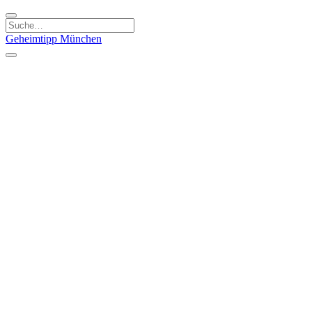
Geheimtipp
München
Kategorien
Essen & Trinken
Kunst & Kultur
Läden & Produkte
Natur & Ausflüge
Sport & Spaß
Kinder & Familie
Stadt & Leute
Specials
Geheimtipp Guide
Geheimtipp Gutschein
Stadtteile
München
Metropolregion
Altstadt
Au-Haidhausen
Bogenhausen
Dreimühlenviertel