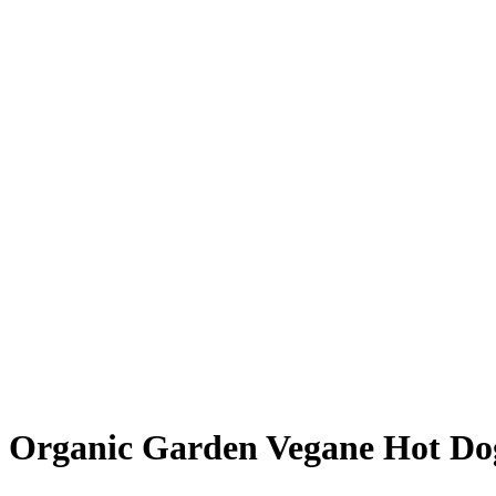
Giesing
Glockenbachviertel
Laim
Lehel
Ludwigsvorstadt-Isarvorstadt
Maxvorstadt
Milbertshofen
Neuhausen-Nymphenburg
Pasing
Perlach
Schwabing
Schwanthalerhöhe/ Westend
Sendling
Thalkirchen
Impressum
Jobs
Kooperationen
Datenschutz
Teilnahmebedingungen für Gewinnspiele
Organic Garden
Vegane Hot Do