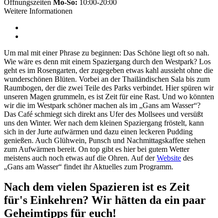
Öffnungszeiten
Mo-So:
10:00-20:00
Weitere Informationen
Um mal mit einer Phrase zu beginnen: Das Schöne liegt oft so nah.
Wie wäre es denn mit einem Spaziergang durch den Westpark? Los
geht es im Rosengarten, der zugegeben etwas kahl aussieht ohne die
wunderschönen Blüten. Vorbei an der Thailändischen Sala bis zum
Raumbogen, der die zwei Teile des Parks verbindet. Hier spüren wir
unseren Magen grummeln, es ist Zeit für eine Rast. Und wo könnten
wir die im Westpark schöner machen als im „Gans am Wasser“?
Das Café schmiegt sich direkt ans Ufer des Mollsees und versüßt
uns den Winter. Wer nach dem kleinen Spaziergang fröstelt, kann
sich in der Jurte aufwärmen und dazu einen leckeren Pudding
genießen. Auch Glühwein, Punsch und Nachmittagskaffee stehen
zum Aufwärmen bereit. On top gibt es hier bei gutem Wetter
meistens auch noch etwas auf die Ohren. Auf der
Website
des
„Gans am Wasser“ findet ihr Aktuelles zum Programm.
Nach dem vielen Spazieren ist es Zeit
für's Einkehren?
Wir hätten da ein paar
Geheimtipps für euch!