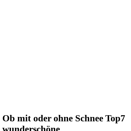
Giesing
Glockenbachviertel
Laim
Lehel
Ludwigsvorstadt-Isarvorstadt
Maxvorstadt
Milbertshofen
Neuhausen-Nymphenburg
Pasing
Perlach
Schwabing
Schwanthalerhöhe/ Westend
Sendling
Thalkirchen
Impressum
Jobs
Kooperationen
Datenschutz
Teilnahmebedingungen für Gewinnspiele
Ob mit oder ohne Schnee
Top7
wunderschöne