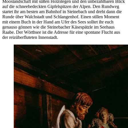
Mooslandschaft
mit süßen Holzstegen und den unbezahlbaren Blick
auf die schneebedeckten Gipfelspitzen der Alpen. Den Rundweg
startet ihr am besten am Bahnhof in Steinebach und dreht dann die
Runde über
Walchstadt
und Schlangenhof. Einen stillen Moment
mit einem Buch in der Hand am Ufer des Sees solltet ihr euch
genauso
gönnen wie
die
Steinebacher
Käsespätzle im Seehaus
Raabe. Der Wörthsee ist die
Adresse für
eine spontane Flucht aus
der reizüberfluteten Innenstadt.