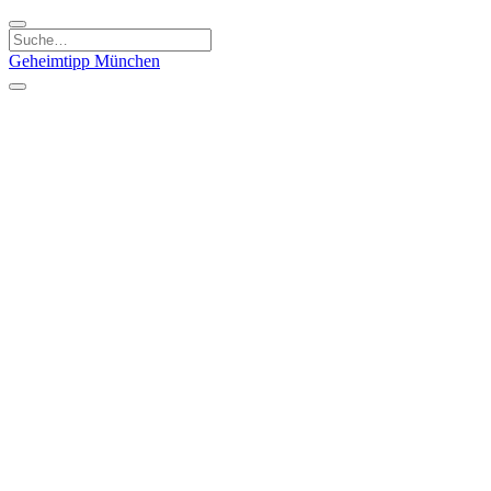
Geheimtipp
München
Kategorien
Essen & Trinken
Kunst & Kultur
Läden & Produkte
Natur & Ausflüge
Sport & Spaß
Kinder & Familie
Stadt & Leute
Specials
Geheimtipp Guide
Geheimtipp Gutschein
Stadtteile
München
Metropolregion
Altstadt
Au-Haidhausen
Bogenhausen
Dreimühlenviertel