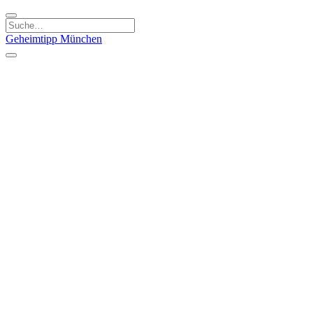
Geheimtipp
München
Kategorien
Essen & Trinken
Kunst & Kultur
Läden & Produkte
Natur & Ausflüge
Sport & Spaß
Kinder & Familie
Stadt & Leute
Specials
Geheimtipp Guide
Geheimtipp Gutschein
Stadtteile
München
Metropolregion
Altstadt
Au-Haidhausen
Bogenhausen
Dreimühlenviertel