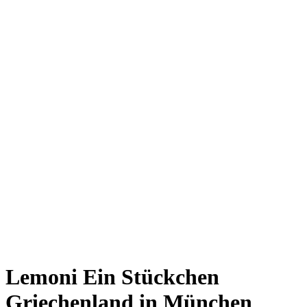
Giesing
Glockenbachviertel
Laim
Lehel
Ludwigsvorstadt-Isarvorstadt
Maxvorstadt
Milbertshofen
Neuhausen-Nymphenburg
Pasing
Perlach
Schwabing
Schwanthalerhöhe/ Westend
Sendling
Thalkirchen
Impressum
Jobs
Kooperationen
Datenschutz
Teilnahmebedingungen für Gewinnspiele
Lemoni
Ein Stückchen
Griechenland in München