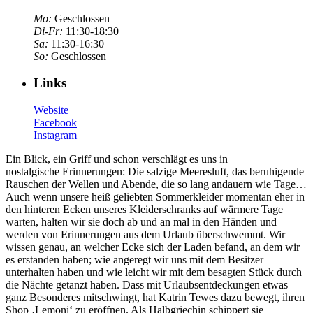
Mo:
Geschlossen
Di-Fr:
11:30-18:30
Sa:
11:30-16:30
So:
Geschlossen
Links
Website
Facebook
Instagram
Ein Blick, ein Griff und schon verschlägt es uns in
nostalgische Erinnerungen: Die salzige Meeresluft, das beruhigende
Rauschen der Wellen und Abende, die so lang andauern wie Tage…
Auch wenn unsere heiß geliebten Sommerkleider momentan eher in
den hinteren Ecken unseres Kleiderschranks auf wärmere Tage
warten, halten wir sie doch ab und an mal in den Händen und
werden von Erinnerungen aus dem Urlaub überschwemmt. Wir
wissen genau, an welcher Ecke sich der Laden befand, an dem wir
es erstanden haben; wie angeregt wir uns mit dem Besitzer
unterhalten haben und wie leicht wir mit dem besagten Stück durch
die Nächte getanzt haben. Dass mit Urlaubsentdeckungen etwas
ganz Besonderes mitschwingt, hat Katrin Tewes dazu bewegt, ihren
Shop ‚Lemoni‘ zu eröffnen. Als Halbgriechin schippert sie