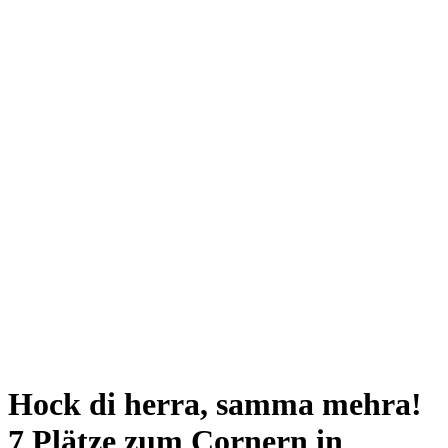
Giesing
Glockenbachviertel
Laim
Lehel
Ludwigsvorstadt-Isarvorstadt
Maxvorstadt
Milbertshofen
Neuhausen-Nymphenburg
Pasing
Perlach
Schwabing
Schwanthalerhöhe/ Westend
Sendling
Thalkirchen
Impressum
Jobs
Kooperationen
Datenschutz
Teilnahmebedingungen für Gewinnspiele
Hock di herra, samma mehra!
7 Plätze zum Cornern in