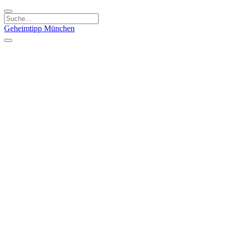
Geheimtipp
München
Kategorien
Essen & Trinken
Kunst & Kultur
Läden & Produkte
Natur & Ausflüge
Sport & Spaß
Kinder & Familie
Stadt & Leute
Specials
Geheimtipp Guide
Geheimtipp Gutschein
Stadtteile
München
Metropolregion
Altstadt
Au-Haidhausen
Bogenhausen
Dreimühlenviertel