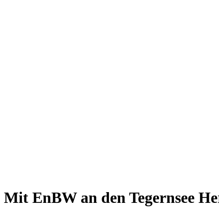
Giesing
Glockenbachviertel
Laim
Lehel
Ludwigsvorstadt-Isarvorstadt
Maxvorstadt
Milbertshofen
Neuhausen-Nymphenburg
Pasing
Perlach
Schwabing
Schwanthalerhöhe/ Westend
Sendling
Thalkirchen
Impressum
Jobs
Kooperationen
Datenschutz
Teilnahmebedingungen für Gewinnspiele
Mit EnBW an den Tegernsee
He