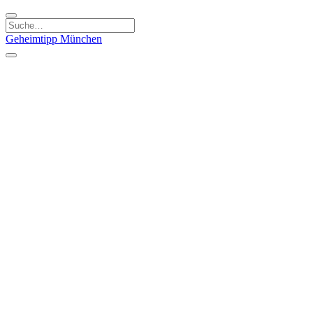
Geheimtipp
München
Kategorien
Essen & Trinken
Kunst & Kultur
Läden & Produkte
Natur & Ausflüge
Sport & Spaß
Kinder & Familie
Stadt & Leute
Specials
Geheimtipp Guide
Geheimtipp Gutschein
Stadtteile
München
Metropolregion
Altstadt
Au-Haidhausen
Bogenhausen
Dreimühlenviertel