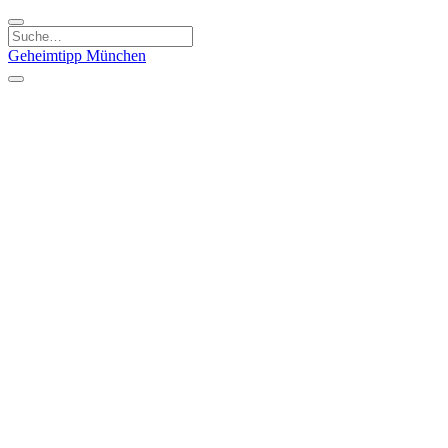
Geheimtipp
München
Kategorien
Essen & Trinken
Kunst & Kultur
Läden & Produkte
Natur & Ausflüge
Sport & Spaß
Kinder & Familie
Stadt & Leute
Specials
Geheimtipp Guide
Geheimtipp Gutschein
Stadtteile
München
Metropolregion
Altstadt
Au-Haidhausen
Bogenhausen
Dreimühlenviertel