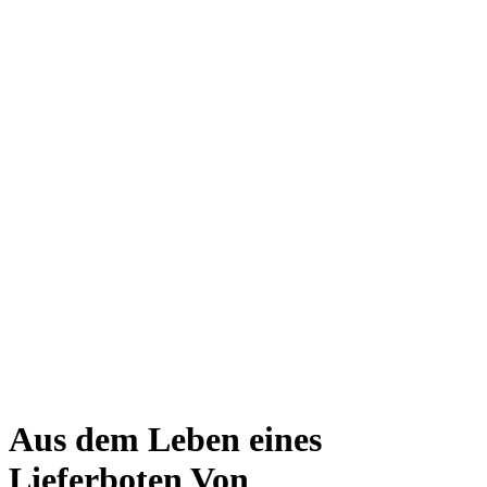
Giesing
Glockenbachviertel
Laim
Lehel
Ludwigsvorstadt-Isarvorstadt
Maxvorstadt
Milbertshofen
Neuhausen-Nymphenburg
Pasing
Perlach
Schwabing
Schwanthalerhöhe/ Westend
Sendling
Thalkirchen
Impressum
Jobs
Kooperationen
Datenschutz
Teilnahmebedingungen für Gewinnspiele
Aus dem Leben eines
Lieferboten
Von