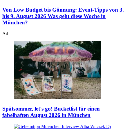
Von Low Budget bis Gönnung: Event-Tipps von 3.
bis 9. August 2026
Was geht diese Woche in
München?
Ad
Spätsommer, let's go!
Bucketlist für einen
fabelhaften August 2026 in München