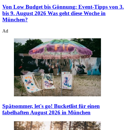
Von Low Budget bis Gönnung: Event-Tipps von 3.
bis 9. August 2026
Was geht diese Woche in
München?
Ad
Spätsommer, let's go!
Bucketlist für einen
fabelhaften August 2026 in München