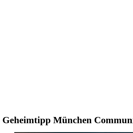
Giesing
Glockenbachviertel
Laim
Lehel
Ludwigsvorstadt-Isarvorstadt
Maxvorstadt
Milbertshofen
Neuhausen-Nymphenburg
Pasing
Perlach
Schwabing
Schwanthalerhöhe/ Westend
Sendling
Thalkirchen
Impressum
Jobs
Kooperationen
Datenschutz
Teilnahmebedingungen für Gewinnspiele
Geheimtipp München Communi