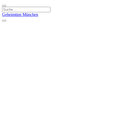
Geheimtipp
München
Kategorien
Essen & Trinken
Kunst & Kultur
Läden & Produkte
Natur & Ausflüge
Sport & Spaß
Kinder & Familie
Stadt & Leute
Specials
Geheimtipp Guide
Geheimtipp Gutschein
Stadtteile
München
Metropolregion
Altstadt
Au-Haidhausen
Bogenhausen
Dreimühlenviertel