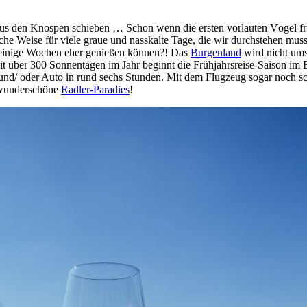
 aus den Knospen schieben … Schon wenn die ersten vorlauten Vögel f
che Weise für viele graue und nasskalte Tage, die wir durchstehen m
 einige Wochen eher genießen können?! Das
Burgenland
wird nicht ums
t über 300 Sonnentagen im Jahr beginnt die Frühjahrsreise-Saison im
d/ oder Auto in rund sechs Stunden. Mit dem Flugzeug sogar noch schne
s wunderschöne
Radler-Paradies
!