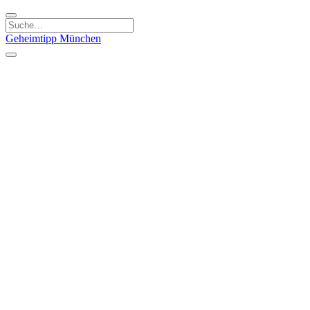
Geheimtipp
München
Kategorien
Essen & Trinken
Kunst & Kultur
Läden & Produkte
Natur & Ausflüge
Sport & Spaß
Kinder & Familie
Stadt & Leute
Specials
Geheimtipp Guide
Geheimtipp Gutschein
Stadtteile
München
Metropolregion
Altstadt
Au-Haidhausen
Bogenhausen
Dreimühlenviertel