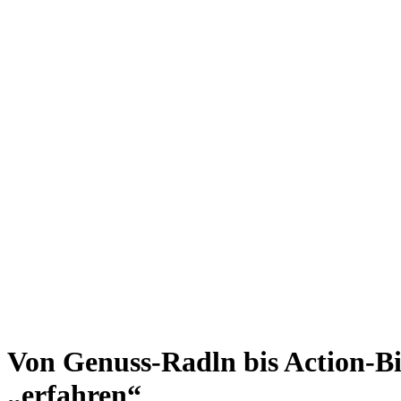
Giesing
Glockenbachviertel
Laim
Lehel
Ludwigsvorstadt-Isarvorstadt
Maxvorstadt
Milbertshofen
Neuhausen-Nymphenburg
Pasing
Perlach
Schwabing
Schwanthalerhöhe/ Westend
Sendling
Thalkirchen
Impressum
Jobs
Kooperationen
Datenschutz
Teilnahmebedingungen für Gewinnspiele
Von Genuss-Radln bis Action-B
„erfahren“