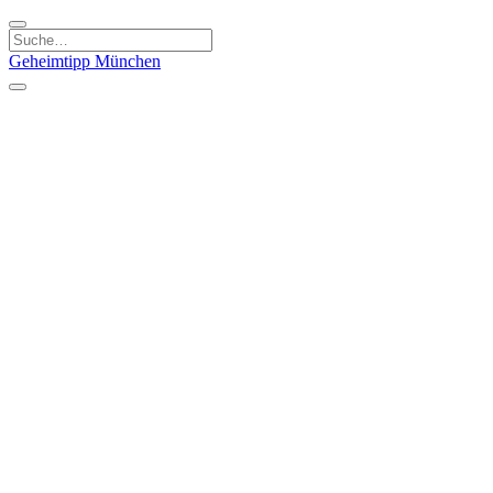
Geheimtipp
München
Kategorien
Essen & Trinken
Kunst & Kultur
Läden & Produkte
Natur & Ausflüge
Sport & Spaß
Kinder & Familie
Stadt & Leute
Specials
Geheimtipp Guide
Geheimtipp Gutschein
Stadtteile
München
Metropolregion
Altstadt
Au-Haidhausen
Bogenhausen
Dreimühlenviertel