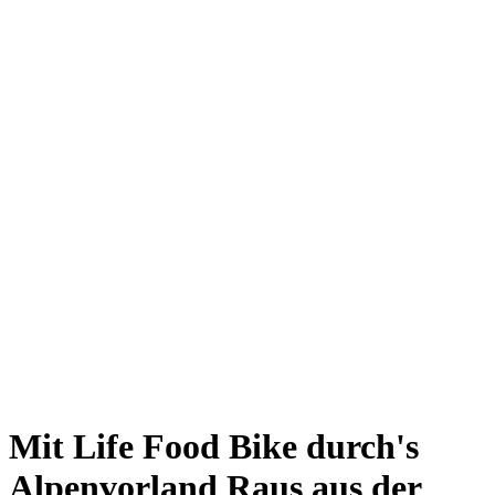
Giesing
Glockenbachviertel
Laim
Lehel
Ludwigsvorstadt-Isarvorstadt
Maxvorstadt
Milbertshofen
Neuhausen-Nymphenburg
Pasing
Perlach
Schwabing
Schwanthalerhöhe/ Westend
Sendling
Thalkirchen
Impressum
Jobs
Kooperationen
Datenschutz
Teilnahmebedingungen für Gewinnspiele
Mit Life Food Bike durch's
Alpenvorland
Raus aus der