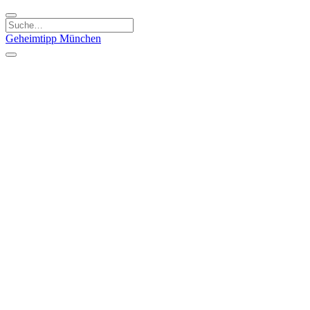
Geheimtipp
München
Kategorien
Essen & Trinken
Kunst & Kultur
Läden & Produkte
Natur & Ausflüge
Sport & Spaß
Kinder & Familie
Stadt & Leute
Specials
Geheimtipp Guide
Geheimtipp Gutschein
Stadtteile
München
Metropolregion
Altstadt
Au-Haidhausen
Bogenhausen
Dreimühlenviertel