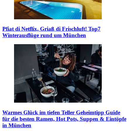
Pfiat di Netflix, Griaß di Frischluft!
Top7
Winterausflüge rund um München
Warmes Glück im tiefen Teller
Geheimtipp Guide
für die besten Ramen, Hot Pots, Suppen & Eintöpfe
in München