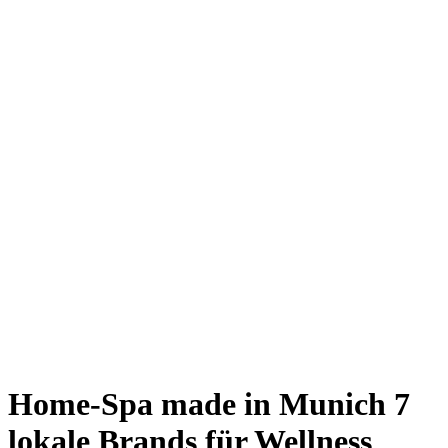
Giesing
Glockenbachviertel
Laim
Lehel
Ludwigsvorstadt-Isarvorstadt
Maxvorstadt
Milbertshofen
Neuhausen-Nymphenburg
Pasing
Perlach
Schwabing
Schwanthalerhöhe/ Westend
Sendling
Thalkirchen
Impressum
Jobs
Kooperationen
Datenschutz
Teilnahmebedingungen für Gewinnspiele
Home-Spa made in Munich
7
lokale Brands für Wellness