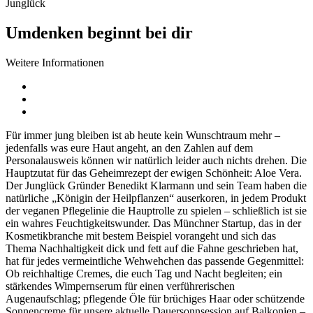
Junglück
Umdenken beginnt bei dir
Weitere Informationen
Für immer jung bleiben ist ab heute kein Wunschtraum mehr –
jedenfalls was eure Haut angeht, an den Zahlen auf dem
Personalausweis können wir natürlich leider auch nichts drehen. Die
Hauptzutat für das Geheimrezept der ewigen Schönheit: Aloe Vera.
Der Junglück Gründer Benedikt Klarmann und sein Team haben die
natürliche „Königin der Heilpflanzen“ auserkoren, in jedem Produkt
der veganen Pflegelinie die Hauptrolle zu spielen – schließlich ist sie
ein wahres Feuchtigkeitswunder. Das Münchner Startup, das in der
Kosmetikbranche mit bestem Beispiel vorangeht und sich das
Thema Nachhaltigkeit dick und fett auf die Fahne geschrieben hat,
hat für jedes vermeintliche Wehwehchen das passende Gegenmittel:
Ob reichhaltige Cremes, die euch Tag und Nacht begleiten; ein
stärkendes Wimpernserum für einen verführerischen
Augenaufschlag; pflegende Öle für brüchiges Haar oder schützende
Sonnencreme für unsere aktuelle Dauersonnsession auf Balkonien –