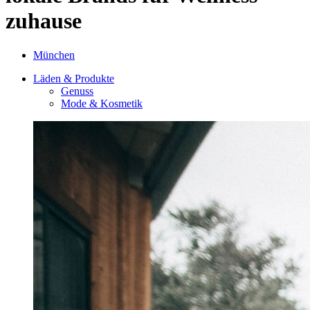
zuhause
München
Läden & Produkte
Genuss
Mode & Kosmetik