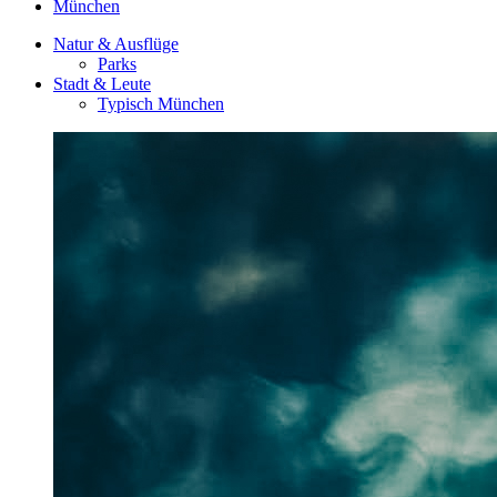
München
Natur & Ausflüge
Parks
Stadt & Leute
Typisch München