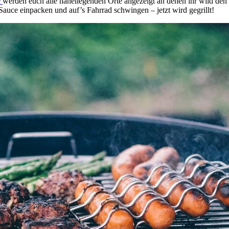
e
werden euch alle naheliegenden Orte angezeigt an denen ihr wild den 
uce einpacken und auf’s Fahrrad schwingen – jetzt wird gegrillt!