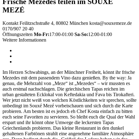
Frische Mezedes teilen im SOUXÉ
MEZÉ
Kontakt
Feilitzschstraße 4, 80802 München
kosta@souxemeze.de
0170/907 20 40
Öffnungszeiten
Mo-Fr:
17:00-01:00
Sa-So:
12:00-01:00
Weitere Informationen
Im Herzen Schwabings, an der Münchner Freiheit, könnt ihr frische
Mezedes mit dem passendem Vino dazu genießen. By the way: Ja
genau, die Mehrzahl von „Meze“ ist „Mezedes“ – wir mussten es
auch erstmal nachschlagen. Die griechischen Tapas reichen im
urban gestalteten Ecklokal von Keftedakia und Fava bis Tirokafteri.
Wer jetzt nicht weiß von welchen Köstlichkeiten wir sprechen, sollte
unbedingt im Souxé Mezé vorbeischauen und sich durch die Karte
probieren. Am besten ist es jedoch eh Chef Kosta einfach zu bitten
euch seine Favoriten zu servieren. So bleibt euch die Qual der Wahl
erspart und ihr könnt ohne Umwege die leckersten Tapas
Griechenlands probieren. Das kleine Restaurant in den dunkel
gehaltenen Farbtönen strahlt eine angenehme familiäre Atmosphäre