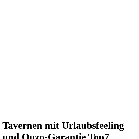
Giesing
Glockenbachviertel
Laim
Lehel
Ludwigsvorstadt-Isarvorstadt
Maxvorstadt
Milbertshofen
Neuhausen-Nymphenburg
Pasing
Perlach
Schwabing
Schwanthalerhöhe/ Westend
Sendling
Thalkirchen
Impressum
Jobs
Kooperationen
Datenschutz
Teilnahmebedingungen für Gewinnspiele
Tavernen mit Urlaubsfeeling
und Ouzo-Garantie
Top7