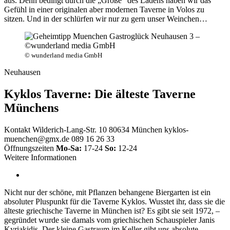
aus. Denn bedingt durch die „Größe“ des Ladens haben wir das
Gefühl in einer originalen aber modernen Taverne in Volos zu
sitzen. Und in der schlürfen wir nur zu gern unser Weinchen…
© wunderland media GmbH
Neuhausen
Kyklos Taverne: Die älteste Taverne
Münchens
Kontakt
Wilderich-Lang-Str. 10 80634 München
kyklos-
muenchen@gmx.de
089 16 26 33
Öffnungszeiten
Mo-Sa:
17-24
So:
12-24
Weitere Informationen
Nicht nur der schöne, mit Pflanzen behangene Biergarten ist ein
absoluter Pluspunkt für die Taverne Kyklos. Wusstet ihr, dass sie die
älteste griechische Taverne in München ist? Es gibt sie seit 1972, –
gegründet wurde sie damals vom griechischen Schauspieler Janis
Kyriakidis. Der kleine Gastraum im Keller gibt uns absolute