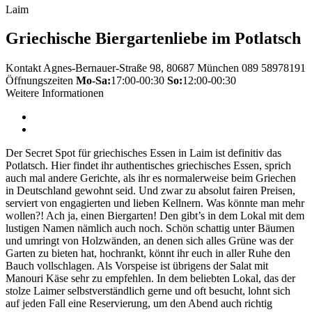
Laim
Griechische Biergartenliebe im Potlatsch
Kontakt
Agnes-Bernauer-Straße 98, 80687 München
089 58978191
Öffnungszeiten
Mo-Sa:
17:00-00:30
So:
12:00-00:30
Weitere Informationen
Der Secret Spot für griechisches Essen in Laim ist definitiv das
Potlatsch. Hier findet ihr authentisches griechisches Essen, sprich
auch mal andere Gerichte, als ihr es normalerweise beim Griechen
in Deutschland gewohnt seid. Und zwar zu absolut fairen Preisen,
serviert von engagierten und lieben Kellnern. Was könnte man mehr
wollen?! Ach ja, einen Biergarten! Den gibt’s in dem Lokal mit dem
lustigen Namen nämlich auch noch. Schön schattig unter Bäumen
und umringt von Holzwänden, an denen sich alles Grüne was der
Garten zu bieten hat, hochrankt, könnt ihr euch in aller Ruhe den
Bauch vollschlagen. Als Vorspeise ist übrigens der Salat mit
Manouri Käse sehr zu empfehlen. In dem beliebten Lokal, das der
stolze Laimer selbstverständlich gerne und oft besucht, lohnt sich
auf jeden Fall eine Reservierung, um den Abend auch richtig