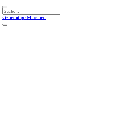
Geheimtipp
München
Kategorien
Essen & Trinken
Kunst & Kultur
Läden & Produkte
Natur & Ausflüge
Sport & Spaß
Kinder & Familie
Stadt & Leute
Specials
Geheimtipp Guide
Geheimtipp Gutschein
Stadtteile
München
Metropolregion
Altstadt
Au-Haidhausen
Bogenhausen
Dreimühlenviertel