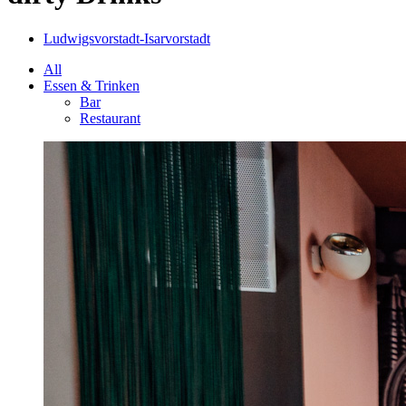
Ludwigsvorstadt-Isarvorstadt
All
Essen & Trinken
Bar
Restaurant