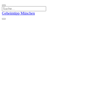
Geheimtipp
München
Kategorien
Essen & Trinken
Kunst & Kultur
Läden & Produkte
Natur & Ausflüge
Sport & Spaß
Kinder & Familie
Stadt & Leute
Specials
Geheimtipp Guide
Geheimtipp Gutschein
Stadtteile
München
Metropolregion
Altstadt
Au-Haidhausen
Bogenhausen
Dreimühlenviertel