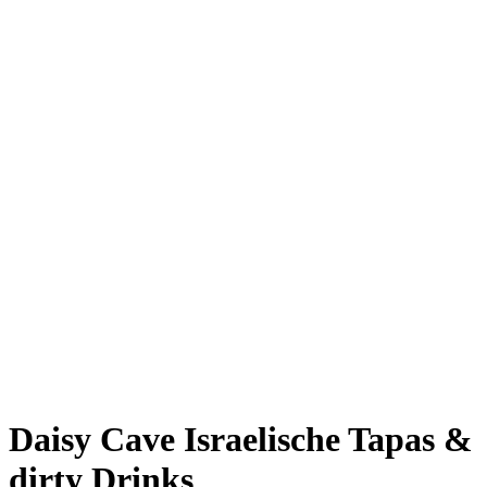
Giesing
Glockenbachviertel
Laim
Lehel
Ludwigsvorstadt-Isarvorstadt
Maxvorstadt
Milbertshofen
Neuhausen-Nymphenburg
Pasing
Perlach
Schwabing
Schwanthalerhöhe/ Westend
Sendling
Thalkirchen
Impressum
Jobs
Kooperationen
Datenschutz
Teilnahmebedingungen für Gewinnspiele
Daisy Cave
Israelische Tapas &
dirty Drinks