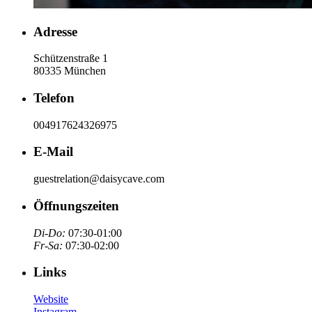
Adresse
Schützenstraße 1
80335 München
Telefon
004917624326975
E-Mail
guestrelation@daisycave.com
Öffnungszeiten
Di-Do:
07:30-01:00
Fr-Sa:
07:30-02:00
Links
Website
Instagram