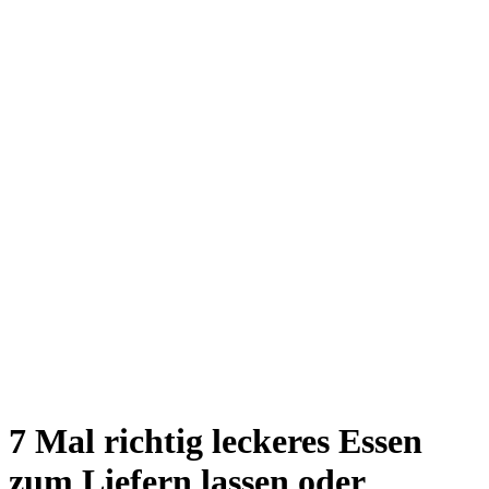
Giesing
Glockenbachviertel
Laim
Lehel
Ludwigsvorstadt-Isarvorstadt
Maxvorstadt
Milbertshofen
Neuhausen-Nymphenburg
Pasing
Perlach
Schwabing
Schwanthalerhöhe/ Westend
Sendling
Thalkirchen
Impressum
Jobs
Kooperationen
Datenschutz
Teilnahmebedingungen für Gewinnspiele
7 Mal richtig leckeres Essen
zum Liefern lassen oder