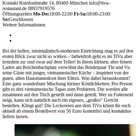
Kontakt
Rumfordstraße 14, 80469 München
info@tivu-
restaurant.de
08937919576
Öffnungszeiten
Mo-Do:
18:00-22:00
Fr-Sa:
18:00-23:00
So:
Geschlossen
Weitere Informationen
Bei der hellen, minimalistisch-modernen Einrichtung mag es auf den
ersten Blick zwar nicht so wirken – farbenfroh geht es im TiVu aber
trotzdem zu: und zwar auf dem Teller! In ihrem kleinen, aber feinen
Laden am Reichenbachplatz verwöhnt das Bruderpaar Thi und Vu
seine Gäste mit junger, vietnamesischer Küche – inspiriert von der
guten, alten Hausmannskost ihrer Eltern. Was dabei herauskommt?
Eine ganz wunderbare Mischung kleiner Köstlichkeiten: Pro Person
gibt es drei vietnamesische Tapas zum Probieren. Die werden alle
zusammen auf den Tisch gestellt und dann geteilt. Wer zu Futterneid
neigt, kann sich natürlich auch ein eigenes, „großes“ Gericht
bestellen. Klingt gut? Die Leckereien aus dem TiVu könnt ihr euch
aktuell ab einem Bestellwert von 50 Euro kostenfrei und kontaktlos
liefern lassen.