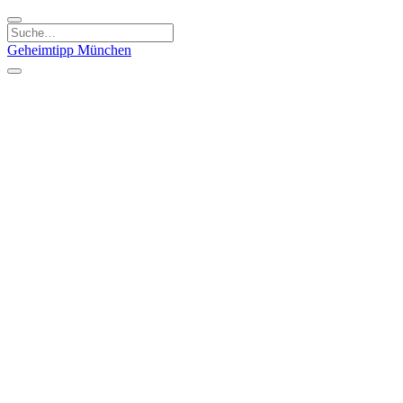
Geheimtipp
München
Kategorien
Essen & Trinken
Kunst & Kultur
Läden & Produkte
Natur & Ausflüge
Sport & Spaß
Kinder & Familie
Stadt & Leute
Specials
Geheimtipp Guide
Geheimtipp Gutschein
Stadtteile
München
Metropolregion
Altstadt
Au-Haidhausen
Bogenhausen
Dreimühlenviertel