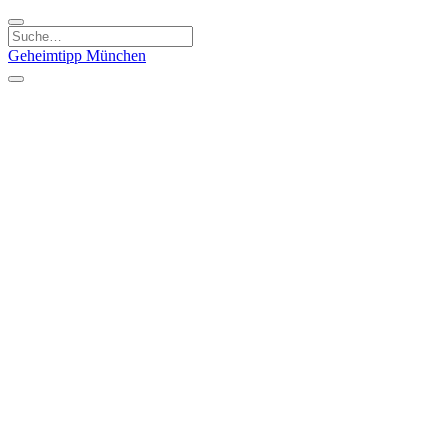
Geheimtipp
München
Kategorien
Essen & Trinken
Kunst & Kultur
Läden & Produkte
Natur & Ausflüge
Sport & Spaß
Kinder & Familie
Stadt & Leute
Specials
Geheimtipp Guide
Geheimtipp Gutschein
Stadtteile
München
Metropolregion
Altstadt
Au-Haidhausen
Bogenhausen
Dreimühlenviertel