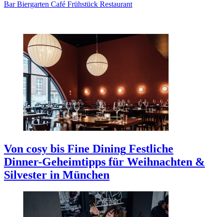
Bar
Biergarten
Café
Frühstück
Restaurant
Von cosy bis Fine Dining
Festliche
Dinner-Geheimtipps für Weihnachten &
Silvester in München