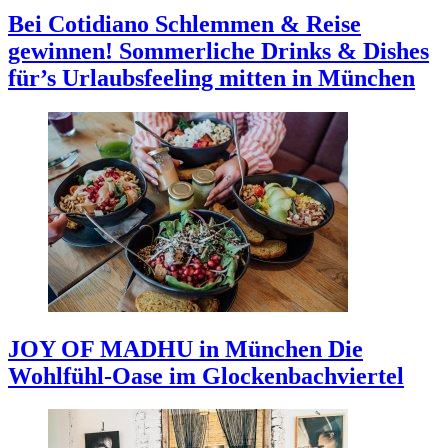
Bei Cotidiano Schlemmen & Reise
gewinnen!
Sommerliche Drinks & Dishes
für’s Urlaubsfeeling mitten in München
JOY OF MADHU in München
Die
Wohlfühl-Oase im Glockenbachviertel