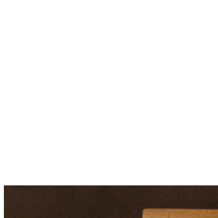
Giesing
Glockenbachviertel
Laim
Lehel
Ludwigsvorstadt-Isarvorstadt
Maxvorstadt
Milbertshofen
Neuhausen-Nymphenburg
Pasing
Perlach
Schwabing
Schwanthalerhöhe/ Westend
Sendling
Thalkirchen
Impressum
Jobs
Kooperationen
Datenschutz
Teilnahmebedingungen für Gewinnspiele