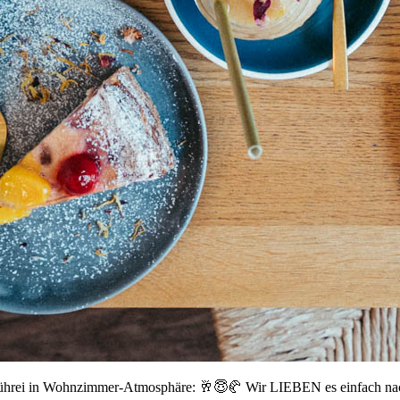
ührei in Wohnzimmer-Atmosphäre: 🥂😇🥐 Wir LIEBEN es einfach nach