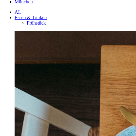
München
All
Essen & Trinken
Frühstück