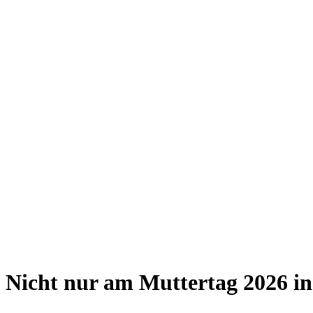
Giesing
Glockenbachviertel
Laim
Lehel
Ludwigsvorstadt-Isarvorstadt
Maxvorstadt
Milbertshofen
Neuhausen-Nymphenburg
Pasing
Perlach
Schwabing
Schwanthalerhöhe/ Westend
Sendling
Thalkirchen
Impressum
Jobs
Kooperationen
Datenschutz
Teilnahmebedingungen für Gewinnspiele
Nicht nur am Muttertag 2026 