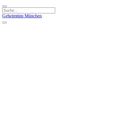
Geheimtipp
München
Kategorien
Essen & Trinken
Kunst & Kultur
Läden & Produkte
Natur & Ausflüge
Sport & Spaß
Kinder & Familie
Stadt & Leute
Specials
Geheimtipp Guide
Geheimtipp Gutschein
Stadtteile
München
Metropolregion
Altstadt
Au-Haidhausen
Bogenhausen
Dreimühlenviertel