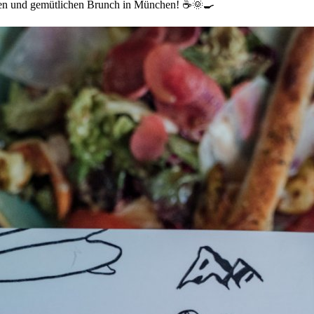
igen und gemütlichen Brunch in München! ☕️🌞🍳