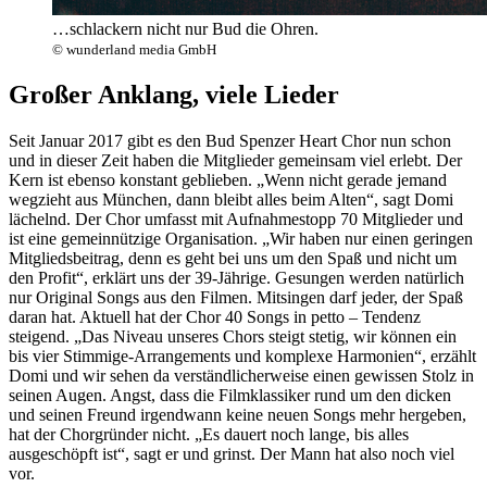
…schlackern nicht nur Bud die Ohren.
© wunderland media GmbH
Großer Anklang, viele Lieder
Seit Januar 2017 gibt es den Bud Spenzer Heart Chor nun schon
und in dieser Zeit haben die Mitglieder gemeinsam viel erlebt. Der
Kern ist ebenso konstant geblieben. „Wenn nicht gerade jemand
wegzieht aus München, dann bleibt alles beim Alten“, sagt Domi
lächelnd. Der Chor umfasst mit Aufnahmestopp 70 Mitglieder und
ist eine gemeinnützige Organisation. „Wir haben nur einen geringen
Mitgliedsbeitrag, denn es geht bei uns um den Spaß und nicht um
den Profit“, erklärt uns der 39-Jährige. Gesungen werden natürlich
nur Original Songs aus den Filmen. Mitsingen darf jeder, der Spaß
daran hat. Aktuell hat der Chor 40 Songs in petto – Tendenz
steigend. „Das Niveau unseres Chors steigt stetig, wir können ein
bis vier Stimmige-Arrangements und komplexe Harmonien“, erzählt
Domi und wir sehen da verständlicherweise einen gewissen Stolz in
seinen Augen. Angst, dass die Filmklassiker rund um den dicken
und seinen Freund irgendwann keine neuen Songs mehr hergeben,
hat der Chorgründer nicht. „Es dauert noch lange, bis alles
ausgeschöpft ist“, sagt er und grinst. Der Mann hat also noch viel
vor.