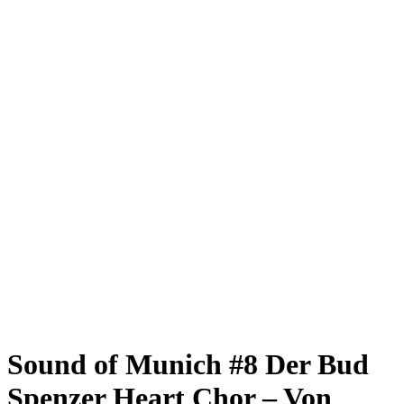
Giesing
Glockenbachviertel
Laim
Lehel
Ludwigsvorstadt-Isarvorstadt
Maxvorstadt
Milbertshofen
Neuhausen-Nymphenburg
Pasing
Perlach
Schwabing
Schwanthalerhöhe/ Westend
Sendling
Thalkirchen
Impressum
Jobs
Kooperationen
Datenschutz
Teilnahmebedingungen für Gewinnspiele
Sound of Munich #8
Der Bud
Spenzer Heart Chor – Von