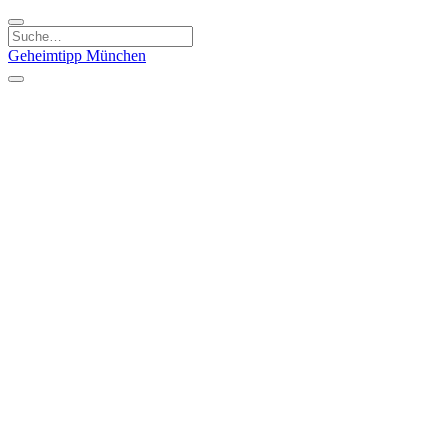
Geheimtipp
München
Kategorien
Essen & Trinken
Kunst & Kultur
Läden & Produkte
Natur & Ausflüge
Sport & Spaß
Kinder & Familie
Stadt & Leute
Specials
Geheimtipp Guide
Geheimtipp Gutschein
Stadtteile
München
Metropolregion
Altstadt
Au-Haidhausen
Bogenhausen
Dreimühlenviertel