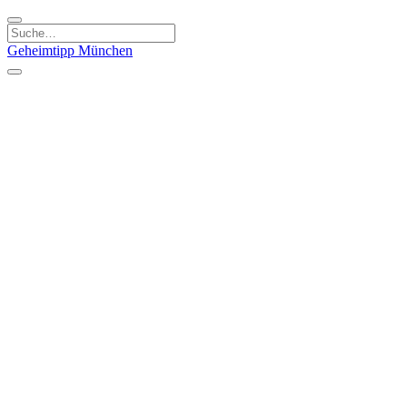
Geheimtipp
München
Kategorien
Essen & Trinken
Kunst & Kultur
Läden & Produkte
Natur & Ausflüge
Sport & Spaß
Kinder & Familie
Stadt & Leute
Specials
Geheimtipp Guide
Geheimtipp Gutschein
Stadtteile
München
Metropolregion
Altstadt
Au-Haidhausen
Bogenhausen
Dreimühlenviertel