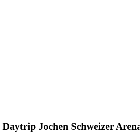
Giesing
Glockenbachviertel
Laim
Lehel
Ludwigsvorstadt-Isarvorstadt
Maxvorstadt
Milbertshofen
Neuhausen-Nymphenburg
Pasing
Perlach
Schwabing
Schwanthalerhöhe/ Westend
Sendling
Thalkirchen
Impressum
Jobs
Kooperationen
Datenschutz
Teilnahmebedingungen für Gewinnspiele
Daytrip Jochen Schweizer Aren