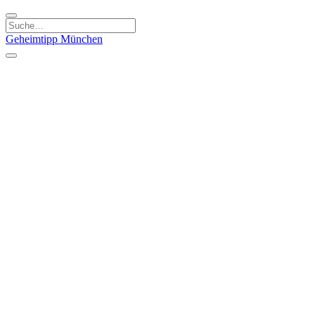
Geheimtipp
München
Kategorien
Essen & Trinken
Kunst & Kultur
Läden & Produkte
Natur & Ausflüge
Sport & Spaß
Kinder & Familie
Stadt & Leute
Specials
Geheimtipp Guide
Geheimtipp Gutschein
Stadtteile
München
Metropolregion
Altstadt
Au-Haidhausen
Bogenhausen
Dreimühlenviertel