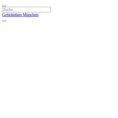
Geheimtipp
München
Kategorien
Essen & Trinken
Kunst & Kultur
Läden & Produkte
Natur & Ausflüge
Sport & Spaß
Kinder & Familie
Stadt & Leute
Specials
Geheimtipp Guide
Geheimtipp Gutschein
Stadtteile
München
Metropolregion
Altstadt
Au-Haidhausen
Bogenhausen
Dreimühlenviertel