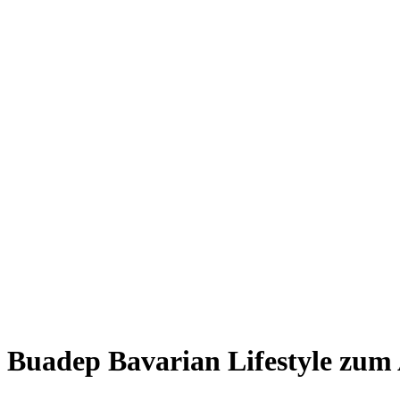
Giesing
Glockenbachviertel
Laim
Lehel
Ludwigsvorstadt-Isarvorstadt
Maxvorstadt
Milbertshofen
Neuhausen-Nymphenburg
Pasing
Perlach
Schwabing
Schwanthalerhöhe/ Westend
Sendling
Thalkirchen
Impressum
Jobs
Kooperationen
Datenschutz
Teilnahmebedingungen für Gewinnspiele
Buadep
Bavarian Lifestyle zum