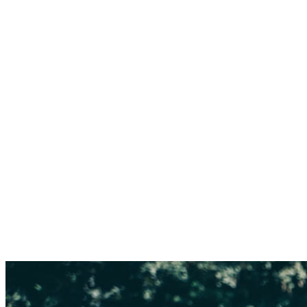
Giesing
Glockenbachviertel
Laim
Lehel
Ludwigsvorstadt-Isarvorstadt
Maxvorstadt
Milbertshofen
Neuhausen-Nymphenburg
Pasing
Perlach
Schwabing
Schwanthalerhöhe/ Westend
Sendling
Thalkirchen
Impressum
Jobs
Kooperationen
Datenschutz
Teilnahmebedingungen für Gewinnspiele