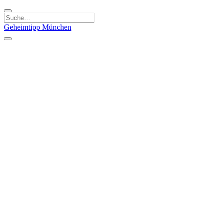
Geheimtipp
München
Kategorien
Essen & Trinken
Kunst & Kultur
Läden & Produkte
Natur & Ausflüge
Sport & Spaß
Kinder & Familie
Stadt & Leute
Specials
Geheimtipp Guide
Geheimtipp Gutschein
Stadtteile
München
Metropolregion
Altstadt
Au-Haidhausen
Bogenhausen
Dreimühlenviertel