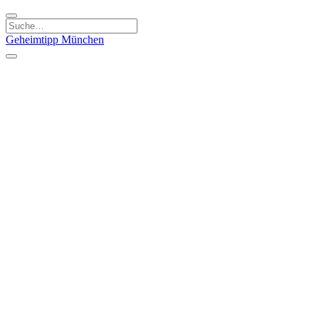
Geheimtipp
München
Kategorien
Essen & Trinken
Kunst & Kultur
Läden & Produkte
Natur & Ausflüge
Sport & Spaß
Kinder & Familie
Stadt & Leute
Specials
Geheimtipp Guide
Geheimtipp Gutschein
Stadtteile
München
Metropolregion
Altstadt
Au-Haidhausen
Bogenhausen
Dreimühlenviertel