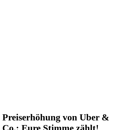
Giesing
Glockenbachviertel
Laim
Lehel
Ludwigsvorstadt-Isarvorstadt
Maxvorstadt
Milbertshofen
Neuhausen-Nymphenburg
Pasing
Perlach
Schwabing
Schwanthalerhöhe/ Westend
Sendling
Thalkirchen
Impressum
Jobs
Kooperationen
Datenschutz
Teilnahmebedingungen für Gewinnspiele
Preiserhöhung von Uber &
Co.: Eure Stimme zählt!