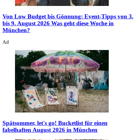
Von Low Budget bis Gönnung: Event-Tipps von 3.
bis 9. August 2026
Was geht diese Woche in
München?
Ad
Spätsommer, let's go!
Bucketlist für einen
fabelhaften August 2026 in München