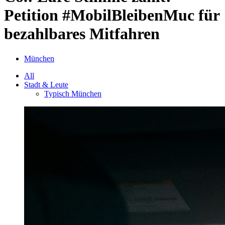
Petition #MobilBleibenMuc für
bezahlbares Mitfahren
München
All
Stadt & Leute
Typisch München