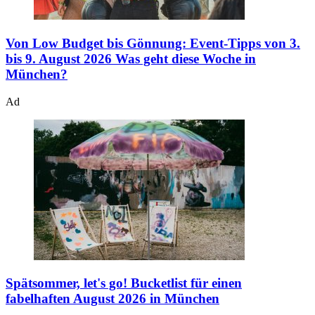
Von Low Budget bis Gönnung: Event-Tipps von 3.
bis 9. August 2026
Was geht diese Woche in
München?
Ad
Spätsommer, let's go!
Bucketlist für einen
fabelhaften August 2026 in München