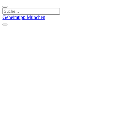
Geheimtipp
München
Kategorien
Essen & Trinken
Kunst & Kultur
Läden & Produkte
Natur & Ausflüge
Sport & Spaß
Kinder & Familie
Stadt & Leute
Specials
Geheimtipp Guide
Geheimtipp Gutschein
Stadtteile
München
Metropolregion
Altstadt
Au-Haidhausen
Bogenhausen
Dreimühlenviertel