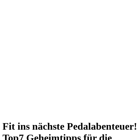
Giesing
Glockenbachviertel
Laim
Lehel
Ludwigsvorstadt-Isarvorstadt
Maxvorstadt
Milbertshofen
Neuhausen-Nymphenburg
Pasing
Perlach
Schwabing
Schwanthalerhöhe/ Westend
Sendling
Thalkirchen
Impressum
Jobs
Kooperationen
Datenschutz
Teilnahmebedingungen für Gewinnspiele
Fit ins nächste Pedalabenteuer!
Top7 Geheimtipps für die