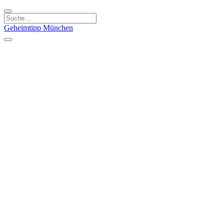
Geheimtipp
München
Kategorien
Essen & Trinken
Kunst & Kultur
Läden & Produkte
Natur & Ausflüge
Sport & Spaß
Kinder & Familie
Stadt & Leute
Specials
Geheimtipp Guide
Geheimtipp Gutschein
Stadtteile
München
Metropolregion
Altstadt
Au-Haidhausen
Bogenhausen
Dreimühlenviertel