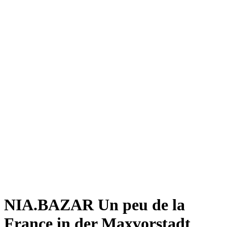
Giesing
Glockenbachviertel
Laim
Lehel
Ludwigsvorstadt-Isarvorstadt
Maxvorstadt
Milbertshofen
Neuhausen-Nymphenburg
Pasing
Perlach
Schwabing
Schwanthalerhöhe/ Westend
Sendling
Thalkirchen
Impressum
Jobs
Kooperationen
Datenschutz
Teilnahmebedingungen für Gewinnspiele
NIA.BAZAR
Un peu de la
France in der Maxvorstadt