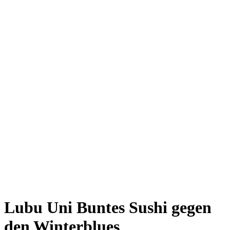
Giesing
Glockenbachviertel
Laim
Lehel
Ludwigsvorstadt-Isarvorstadt
Maxvorstadt
Milbertshofen
Neuhausen-Nymphenburg
Pasing
Perlach
Schwabing
Schwanthalerhöhe/ Westend
Sendling
Thalkirchen
Impressum
Jobs
Kooperationen
Datenschutz
Teilnahmebedingungen für Gewinnspiele
Lubu Uni
Buntes Sushi gegen
den Winterblues