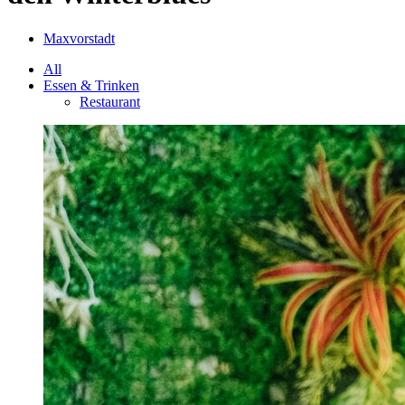
Maxvorstadt
All
Essen & Trinken
Restaurant