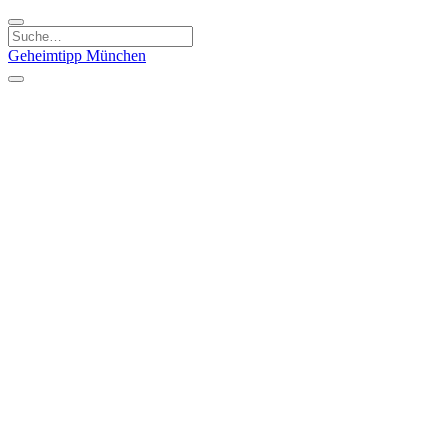
Geheimtipp
München
Kategorien
Essen & Trinken
Kunst & Kultur
Läden & Produkte
Natur & Ausflüge
Sport & Spaß
Kinder & Familie
Stadt & Leute
Specials
Geheimtipp Guide
Geheimtipp Gutschein
Stadtteile
München
Metropolregion
Altstadt
Au-Haidhausen
Bogenhausen
Dreimühlenviertel