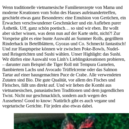
Wenn traditionelle vietnamesische Familienrezepte von Mama und
moderne Kreationen vom Sohn des Hauses aufeinandertreffen,
geschieht etwas ganz Besonderes: eine Emulsion von Gerüchen, ein
Erwachen verschwundener Geschmäcker und ein Aufleben purer
Ästhetik. Uff, ganz schön poetisch… so sind wir eben. Ihr wollt
aber sicher wissen, was denn nun auf der Karte steht, nicht?! Zur
Vorspeise gibt es eine bunte Auswahl an Summer Rolls, gegrilltem
Rinderhack in Betellblättern, Gyozas und Co. Schmeckt fantastisch!
Und zur Hauptspeise können wir zwischen Poke-Bowls, Nudel-
und Reisgerichten und Sushi wählen. Unser Highlight: das Sushi.
Wir dürfen eine Auswahl von Linh’s Lieblingskreationen probieren,
– darunter zum Beispiel die Tiger Roll mit Tempura Garnelen,
flambiertem Lachs und Avocado Trüffelcreme oder das Salmon
Tartar auf einer hausgemachten Puce de Crabe. Alle verwendeten
Zutaten sind Bio. Die gute Qualität, vor allem des Fisches und
Fleisches, fällt uns direkt auf. Und wir lieben die Kombi aus
vietnamesischen, panasiatischen Traditionen und dem jugendlichen
Twist. Nicht nur geschmacklich, sondern auch wegen des
Aussehens! Good to know: Natürlich gibt es auch vegane und
vegetarische Gerichte. Für jeden also etwas dabei.