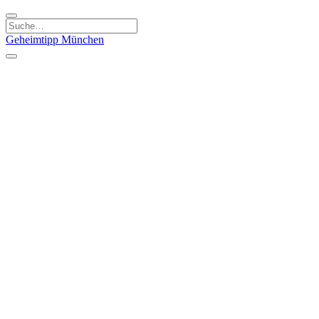
Geheimtipp
München
Kategorien
Essen & Trinken
Kunst & Kultur
Läden & Produkte
Natur & Ausflüge
Sport & Spaß
Kinder & Familie
Stadt & Leute
Specials
Geheimtipp Guide
Geheimtipp Gutschein
Stadtteile
München
Metropolregion
Altstadt
Au-Haidhausen
Bogenhausen
Dreimühlenviertel