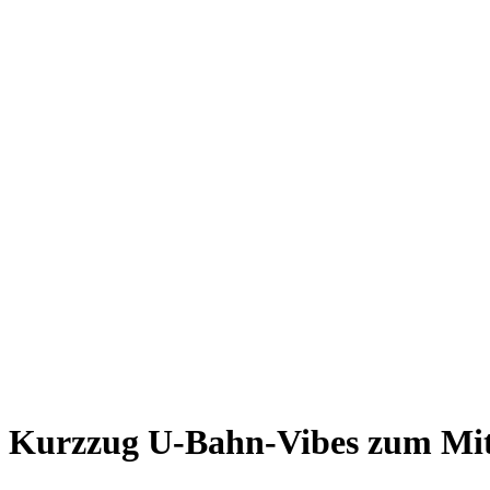
Giesing
Glockenbachviertel
Laim
Lehel
Ludwigsvorstadt-Isarvorstadt
Maxvorstadt
Milbertshofen
Neuhausen-Nymphenburg
Pasing
Perlach
Schwabing
Schwanthalerhöhe/ Westend
Sendling
Thalkirchen
Impressum
Jobs
Kooperationen
Datenschutz
Teilnahmebedingungen für Gewinnspiele
Kurzzug
U-Bahn-Vibes zum Mi