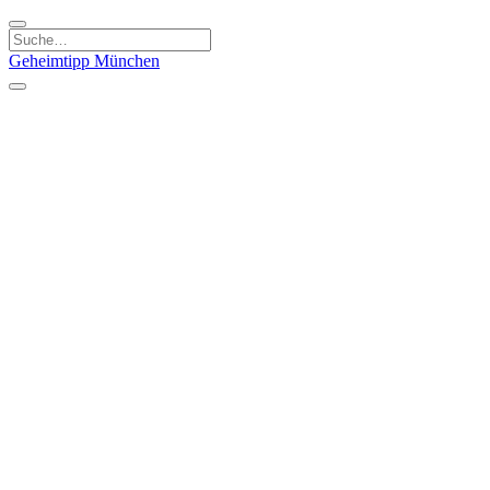
Geheimtipp
München
Kategorien
Essen & Trinken
Kunst & Kultur
Läden & Produkte
Natur & Ausflüge
Sport & Spaß
Kinder & Familie
Stadt & Leute
Specials
Geheimtipp Guide
Geheimtipp Gutschein
Stadtteile
München
Metropolregion
Altstadt
Au-Haidhausen
Bogenhausen
Dreimühlenviertel