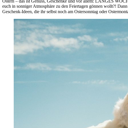
Ostern – das ist Genuss, Geschenke und vor allem: LANGES WOCHENE
euch in sonniger Atmosphäre zu den Feiertagen gönnen wollt?! Dann 
Geschenk-Ideen, die ihr selbst noch am Ostersonntag oder Ostermont