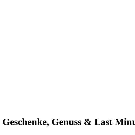
Giesing
Glockenbachviertel
Laim
Lehel
Ludwigsvorstadt-Isarvorstadt
Maxvorstadt
Milbertshofen
Neuhausen-Nymphenburg
Pasing
Perlach
Schwabing
Schwanthalerhöhe/ Westend
Sendling
Thalkirchen
Impressum
Jobs
Kooperationen
Datenschutz
Teilnahmebedingungen für Gewinnspiele
Geschenke, Genuss & Last Min