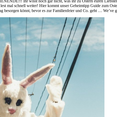
NDE!!! Ihr wisst noch gar nicht, was ihr zu Ostern euren Liebsten
lest mal schnell weiter! Hier kommt unser Geheimtipp Guide zum Oste
ag besorgen könnt, bevor es zur Familienfeier und Co. geht … We’ve 