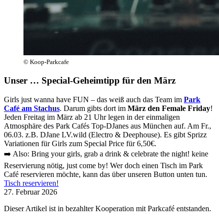
© Koop-Parkcafe
Unser …
Special-Geheimtipp für den März
Girls just wanna have FUN – das weiß auch das Team im
Park
Café am Stachus
. Darum gibts dort im
März den Female Friday
!
Jeden Freitag im März ab 21 Uhr legen in der einmaligen
Atmosphäre des Park Cafés Top-DJanes aus München auf. Am Fr.,
06.03. z.B. DJane LV.wild (Electro & Deephouse). Es gibt Sprizz
Variationen für Girls zum Special Price für 6,50€.
➡️ Also: Bring your girls, grab a drink & celebrate the night! keine
Reservierung nötig, just come by! Wer doch einen Tisch im Park
Café reservieren möchte, kann das über unseren Button unten tun.
Tisch reservieren!
27. Februar 2026
Dieser Artikel ist in bezahlter Kooperation mit Parkcafé entstanden.