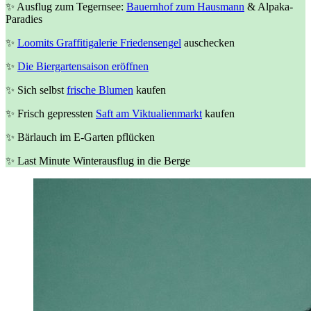
✨ Ausflug zum Tegernsee:
Bauernhof zum Hausmann
& Alpaka-
Paradies
✨
Loomits Graffitigalerie Friedensengel
auschecken
✨
Die Biergartensaison eröffnen
✨ Sich selbst
frische Blumen
kaufen
✨ Frisch gepressten
Saft am Viktualienmarkt
kaufen
✨ Bärlauch im E-Garten pflücken
✨ Last Minute Winterausflug in die Berge