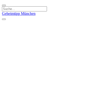
Geheimtipp
München
Kategorien
Essen & Trinken
Kunst & Kultur
Läden & Produkte
Natur & Ausflüge
Sport & Spaß
Kinder & Familie
Stadt & Leute
Specials
Geheimtipp Guide
Geheimtipp Gutschein
Stadtteile
München
Metropolregion
Altstadt
Au-Haidhausen
Bogenhausen
Dreimühlenviertel