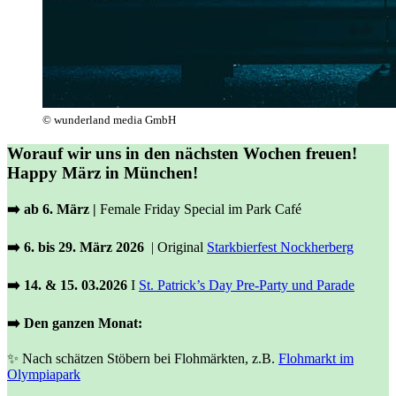
© wunderland media GmbH
Worauf wir uns in den nächsten Wochen freuen!
Happy März in München!
➡️ ab 6. März |
Female Friday Special im Park Café
➡️ 6. bis 29. März 2026
| Original
Starkbierfest Nockherberg
➡️ 14. & 15. 03.2026
I
St. Patrick’s Day Pre-Party und Parade
➡️ Den ganzen Monat:
✨ Nach schätzen Stöbern bei Flohmärkten, z.B.
Flohmarkt im
Olympiapark