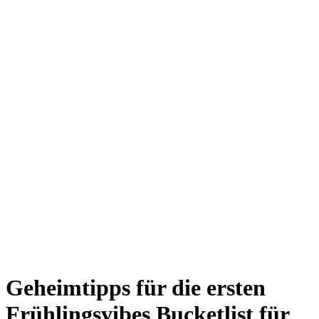
Giesing
Glockenbachviertel
Laim
Lehel
Ludwigsvorstadt-Isarvorstadt
Maxvorstadt
Milbertshofen
Neuhausen-Nymphenburg
Pasing
Perlach
Schwabing
Schwanthalerhöhe/ Westend
Sendling
Thalkirchen
Impressum
Jobs
Kooperationen
Datenschutz
Teilnahmebedingungen für Gewinnspiele
Geheimtipps für die ersten
Frühlingsvibes
Bucketlist für