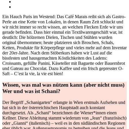
Ein Hauch Paris im Westend: Das Café Marais reiht sich als Gastro-
Perle an eine Kette von Lokalen, in denen Raum Zeit schluckt und
wir nicht immer so recht wissen, an welchen Flecken Erde wir uns
gerade befinden. Dass hier einmal ein Textilwarengeschäft war, ist
deutlich: Die hölzernen Dielen, Tischen und Stühlen wurden
original übernommen; heute platzieren sich Broschen, Schals,
Ketten, Produkte für Körperpflege und vieles mehr auf dem Inventar
der 20er-Jahre. Nach dem Stöberkurs haben wir Lust auf die
bissfesten und hausgemachten Köstlichkeiten des Ladens:
Croissants, gefüllte Panini, Käseteller mit Baguette oder Bauernbrot
und Gateau au Chocolat. Dazu Kaffee und ein frisch gepresster O-
Saft – C’est la vie, la vie est bien!
Wissen, was mal was nützen kann (aber nicht muss)
Wer und was ist Schani?
Der Begriff „Schanigarten“ erlangte in Wien erstmals Aufsehen und
hat sich in der österreichischen Hauptstadt auch konstant
durchgesetzt. Als „Schani“ bezeichnen die Wiener*innen einen
Kellner. Diese Ableitung stammt wiederum von „Jean“ (französisch)
oder „Gianni“ (italienisch) – weil es in den südländischen Regionen
eher üblich war, Außengastronomie zu betreiben und die Jeans und