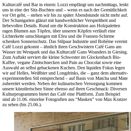
Kulturcafé und Bar in einem: Lozzi empfängt uns nachmittags, lenkt
uns in eine der Sitz-Buchten und – wenn es nach der Gemütlichkeit
vor Ort geht, – stehen wir bis zu später Abendstunde nicht mehr auf.
Der Schanigarten glänzt mit handwerklicher Verspieltheit und
liebevollen Details. Rund um die Konstruktion aus Holzpaletten
ragen Blumen aus Töpfen, über unseren Köpfen verläuft eine
Lichterkette umschlungen mit Efeu und die Fransen-Schirme
schenken Sonnenschutz. Das Stilpaar Industrie und Bohéme vereint
Café Lozzi gekonnt – ähnlich ihren Geschwistern Café Gans am
Wasser im Westpark und das Kulturcafé Gans Woanders in Giesing.
Zum Auftakt serviert die kleine Schwester im Glockenbach Bio-
Kaffee, vegane Zimtschnecken und Pain au Chocolat sowie eine
Auswahl an selbst gebackenen Kuchen. Den liquiden Fokus legen
wir auf Helles, Weißbier und Longdrinks, die – ganz dem alternativ-
experimentellen Stil entsprechend – auf Basis von Matcha und Mate
zubereitet werden. Neben der kulinarischen Versorgung kommen
unsere künstlerischen Sinne ebenso auf ihren Geschmack: Diversen
Kulturprogrammen bietet das Café eine Plattform. Zum Beispiel
sind ab 11.06. einzelne Fotografien aus “Masken” von Max Kratzer
zu sehen (bis 25.06.).