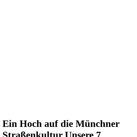
Giesing
Glockenbachviertel
Laim
Lehel
Ludwigsvorstadt-Isarvorstadt
Maxvorstadt
Milbertshofen
Neuhausen-Nymphenburg
Pasing
Perlach
Schwabing
Schwanthalerhöhe/ Westend
Sendling
Thalkirchen
Impressum
Jobs
Kooperationen
Datenschutz
Teilnahmebedingungen für Gewinnspiele
Ein Hoch auf die Münchner
Straßenkultur
Unsere 7