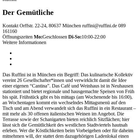
Der Gemütliche
Kontakt
Orffstr. 22-24, 80637 München
ruffini@ruffini.de
089
161160
Öffnungszeiten
Mo:
Geschlossen
Di-So:
10:00-22:00
Weitere Informationen
Das Ruffini ist in München ein Begriff: Das kulinarische Kollektiv
vereint 26 Gesellschafter*innen und verwirklicht damit die Idee
einer eigenen “Cantina”. Das Café und Weinhaus ist in Neuhausen
stationiert und bietet regionale und hausgemachte Speisen von Früh
bis spät. Frühstück gibt es bis mittags (am Wochenende bis 16:00),
an Wochentagen kommt ein wechselndes Mittagsmenü auf den
Tisch und am Abend verwandelt sich das Ruffini in ein Restaurant –
mit mehr als 30 offenen italienischen Weinen im Angebot. Die
Terrasse sowie der Schanigarten bieten reichlich Sitzflächen; hier
lässt sich die Gemütlichkeit des westlichen Stadtviertels hautnah
erleben. Wer die Köstlichkeiten beim Vorbeigehen oder für daheim
mitnehmen will, der stattet dem dazugehörigen Ladenlokal einen