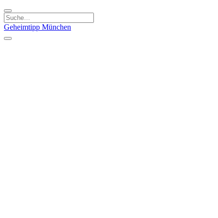
Geheimtipp
München
Kategorien
Essen & Trinken
Kunst & Kultur
Läden & Produkte
Natur & Ausflüge
Sport & Spaß
Kinder & Familie
Stadt & Leute
Specials
Geheimtipp Guide
Geheimtipp Gutschein
Stadtteile
München
Metropolregion
Altstadt
Au-Haidhausen
Bogenhausen
Dreimühlenviertel