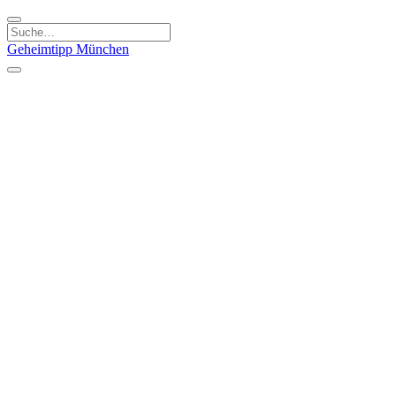
Geheimtipp
München
Kategorien
Essen & Trinken
Kunst & Kultur
Läden & Produkte
Natur & Ausflüge
Sport & Spaß
Kinder & Familie
Stadt & Leute
Specials
Geheimtipp Guide
Geheimtipp Gutschein
Stadtteile
München
Metropolregion
Altstadt
Au-Haidhausen
Bogenhausen
Dreimühlenviertel