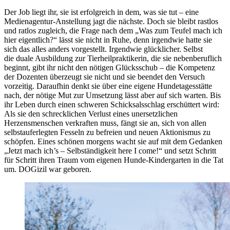
Der Job liegt ihr, sie ist erfolgreich in dem, was sie tut – eine
Medienagentur-Anstellung jagt die nächste. Doch sie bleibt rastlos
und ratlos zugleich, die Frage nach dem „Was zum Teufel mach ich
hier eigentlich?“ lässt sie nicht in Ruhe, denn irgendwie hatte sie
sich das alles anders vorgestellt. Irgendwie glücklicher. Selbst
die duale Ausbildung zur Tierheilpraktikerin, die sie nebenberuflich
beginnt, gibt ihr nicht den nötigen Glücksschub – die Kompetenz
der Dozenten überzeugt sie nicht und sie beendet den Versuch
vorzeitig. Daraufhin denkt sie über eine eigene Hundetagesstätte
nach, der nötige Mut zur Umsetzung lässt aber auf sich warten. Bis
ihr Leben durch einen schweren Schicksalsschlag erschüttert wird:
Als sie den schrecklichen Verlust eines unersetzlichen
Herzensmenschen verkraften muss, fängt sie an, sich von allen
selbstauferlegten Fesseln zu befreien und neuen Aktionismus zu
schöpfen. Eines schönen morgens wacht sie auf mit dem Gedanken
„Jetzt mach ich’s – Selbständigkeit here I come!“ und setzt Schritt
für Schritt ihren Traum vom eigenen Hunde-Kindergarten in die Tat
um. DOGizil war geboren.