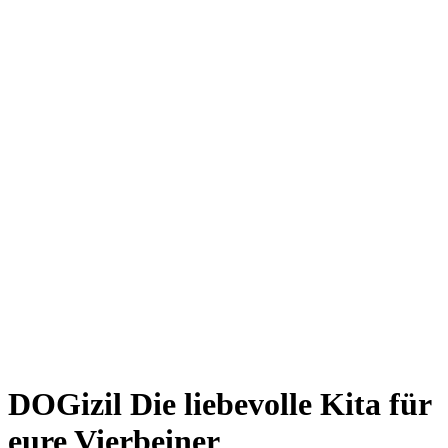
Giesing
Glockenbachviertel
Laim
Lehel
Ludwigsvorstadt-Isarvorstadt
Maxvorstadt
Milbertshofen
Neuhausen-Nymphenburg
Pasing
Perlach
Schwabing
Schwanthalerhöhe/ Westend
Sendling
Thalkirchen
Impressum
Jobs
Kooperationen
Datenschutz
Teilnahmebedingungen für Gewinnspiele
DOGizil
Die liebevolle Kita für
eure Vierbeiner