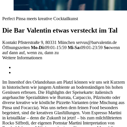
Perfect Pinsa meets kreative Cocktailkunst
Die Bar Valentin etwas versteckt im Tal
Kontakt
Pfisterstraße 9, 80331 München
servus@barvalentin.de
Öffnungszeiten
Mo-Di:
09:01-15:59
Mi-Sa:
09:01-23:59
So:
wenn
auf dann auf, wenn zu, dann zu
Weitere Informationen
Im Innenhof des Orlandohaus am Platzl können wir uns seit Kurzem
in historischem wie jungem Ambiente an bodenständigen bis hohen
Genüssen erfreuen. Die Highlights der Speisekarte: italienisch
angehauchte Spezialitäten wie Burrata, Carpaccio, Pilzrisotto oder
diverse kreative wie köstliche Pizzette-Varianten (eine Mischung aus
Pinsa und Focaccia). Was uns neben dem feinen Food besonders
begeistert, sind die kreativen Glasfüllungen. Vom Espresso Martini
in kristallklar – denn die Zukunft ist jetzt! – bis zum milchfiltrierten
Rocko Siffredi, der eigenen Pornstar Martini Interpretation von