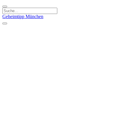
Geheimtipp
München
Kategorien
Essen & Trinken
Kunst & Kultur
Läden & Produkte
Natur & Ausflüge
Sport & Spaß
Kinder & Familie
Stadt & Leute
Specials
Geheimtipp Guide
Geheimtipp Gutschein
Stadtteile
München
Metropolregion
Altstadt
Au-Haidhausen
Bogenhausen
Dreimühlenviertel