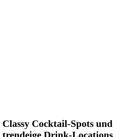
Giesing
Glockenbachviertel
Laim
Lehel
Ludwigsvorstadt-Isarvorstadt
Maxvorstadt
Milbertshofen
Neuhausen-Nymphenburg
Pasing
Perlach
Schwabing
Schwanthalerhöhe/ Westend
Sendling
Thalkirchen
Impressum
Jobs
Kooperationen
Datenschutz
Teilnahmebedingungen für Gewinnspiele
Classy Cocktail-Spots und
trendeige Drink-Locations