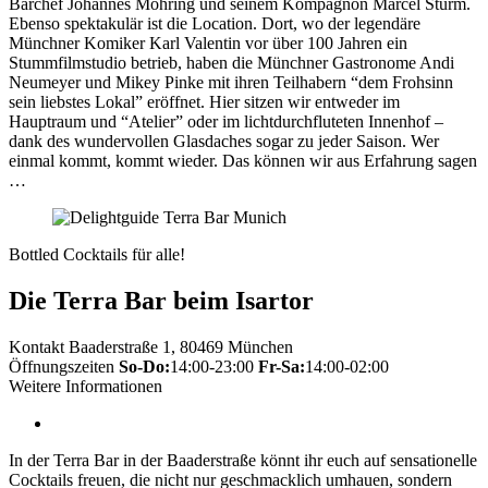
Barchef Johannes Möhring und seinem Kompagnon Marcel Sturm.
Ebenso spektakulär ist die Location. Dort, wo der legendäre
Münchner Komiker Karl Valentin vor über 100 Jahren ein
Stummfilmstudio betrieb, haben die Münchner Gastronome Andi
Neumeyer und Mikey Pinke mit ihren Teilhabern “dem Frohsinn
sein liebstes Lokal” eröffnet. Hier sitzen wir entweder im
Hauptraum und “Atelier” oder im lichtdurchfluteten Innenhof –
dank des wundervollen Glasdaches sogar zu jeder Saison. Wer
einmal kommt, kommt wieder. Das können wir aus Erfahrung sagen
…
Bottled Cocktails für alle!
Die Terra Bar beim Isartor
Kontakt
Baaderstraße 1, 80469 München
Öffnungszeiten
So-Do:
14:00-23:00
Fr-Sa:
14:00-02:00
Weitere Informationen
In der Terra Bar in der Baaderstraße könnt ihr euch auf sensationelle
Cocktails freuen, die nicht nur geschmacklich umhauen, sondern