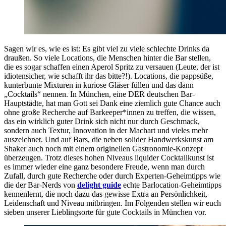
Sagen wir es, wie es ist: Es gibt viel zu viele schlechte Drinks da
draußen. So viele Locations, die Menschen hinter die Bar stellen,
die es sogar schaffen einen Aperol Spritz zu versauen (Leute, der ist
idiotensicher, wie schafft ihr das bitte?!). Locations, die pappsüße,
kunterbunte Mixturen in kuriose Gläser füllen und das dann
„Cocktails“ nennen. In München, eine DER deutschen Bar-
Hauptstädte, hat man Gott sei Dank eine ziemlich gute Chance auch
ohne große Recherche auf Barkeeper*innen zu treffen, die wissen,
das ein wirklich guter Drink sich nicht nur durch Geschmack,
sondern auch Textur, Innovation in der Machart und vieles mehr
auszeichnet. Und auf Bars, die neben solider Handwerkskunst am
Shaker auch noch mit einem originellen Gastronomie-Konzept
überzeugen. Trotz dieses hohen Niveaus liquider Cocktailkunst ist
es immer wieder eine ganz besondere Freude, wenn man durch
Zufall, durch gute Recherche oder durch Experten-Geheimtipps wie
die der Bar-Nerds von
delight guide
echte Barlocation-Geheimtipps
kennenlernt, die noch dazu das gewisse Extra an Persönlichkeit,
Leidenschaft und Niveau mitbringen. Im Folgenden stellen wir euch
sieben unserer Lieblingsorte für gute Cocktails in München vor.