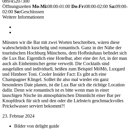
089/45207300
Öffnungszeiten
Mo-Mi:
08:00-01:00
Do-Fr:
08:00-02:00
Sa:
09:00-
02:00
So:
Geschlossen
Weitere Informationen
Müssten wir die Bar mit zwei Worten beschreiben, wären diese
wahrscheinlich kuschelig und romantisch. Ganz in der Nähe der
touristischen Hochburg Münchens, dem Hofbräuhaus befindet sich
die Lux Bar. Eigentlich eine Hotelbar, aber eine der Art, in der man
auch als Einheimischer gerne verweilt. Die Cocktails sind
ausgefallen und individuell, heißen zum Beispiel MöMö, Luxgard
und Himbeer Toni. Cooler Insider Fact: Es gibt ach eine
Champagner Klingel. Solltet ihr also mal wieder ein ganz
besonderes Date planen, ist die Lux Bar sich die richtige Location
dafür. Denn wie romantisch ist es bitte wenn man in einer
lauschigen Nische im atmosphärischen Dimmlicht einer Bar per
Knopfdruck für sich und den oder die Liebste/n geschmackvolles
Prickelwasser serviert bekommt?!
23. Februar 2024
Bilder von
delight guide