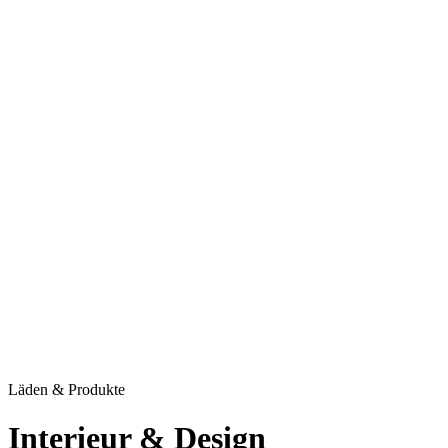
Giesing
Glockenbachviertel
Laim
Lehel
Ludwigsvorstadt-Isarvorstadt
Maxvorstadt
Milbertshofen
Neuhausen-Nymphenburg
Pasing
Perlach
Schwabing
Schwanthalerhöhe/ Westend
Sendling
Thalkirchen
Impressum
Jobs
Kooperationen
Datenschutz
Teilnahmebedingungen für Gewinnspiele
Läden & Produkte
Interieur & Design