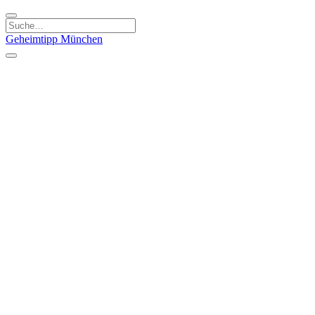
Geheimtipp
München
Kategorien
Essen & Trinken
Kunst & Kultur
Läden & Produkte
Natur & Ausflüge
Sport & Spaß
Kinder & Familie
Stadt & Leute
Specials
Geheimtipp Guide
Geheimtipp Gutschein
Stadtteile
München
Metropolregion
Altstadt
Au-Haidhausen
Bogenhausen
Dreimühlenviertel